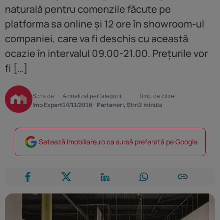
naturală pentru comenzile făcute pe
platforma sa online și 12 ore în showroom-ul
companiei, care va fi deschis cu această
ocazie în intervalul 09.00-21.00. Prețurile vor
fi […]
Scris de
Actualizat pe
Categorii
Timp de citire
Imo Expert
Parteneri
Știri
14/11/2016
,
3 minute
Setează Imobiliare.ro ca sursă preferată pe Google