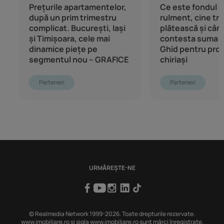
Prețurile apartamentelor,
Ce este fondul 
după un prim trimestru
rulment, cine tre
complicat. București, Iași
plătească și cân
și Timișoara, cele mai
contesta suma 
dinamice piețe pe
Ghid pentru propr
segmentul nou – GRAFICE
chiriași
Parteneri
Parteneri
URMĂREȘTE-NE
© Realmedia Network 1999-2026. Toate drepturile rezervate.
www.imobiliare.ro și sigla www.imobiliare.ro sunt mărci înregistrate.