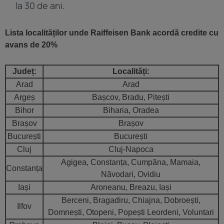
la 30 de ani.
Lista localităților unde Raiffeisen Bank acordă credite cu
avans de 20%
Județ:
Localități:
Arad
Arad
Argeș
Bașcov, Bradu, Pitești
Bihor
Biharia, Oradea
Brașov
Brașov
București
București
Cluj
Cluj-Napoca
Agigea, Constanța, Cumpăna, Mamaia,
Constanța
Năvodari, Ovidiu
Iași
Aroneanu, Breazu, Iași
Berceni, Bragadiru, Chiajna, Dobroești,
Ilfov
Domnești, Otopeni, Popești Leordeni, Voluntari