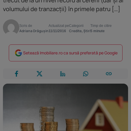
trecut de la un nivel record al cererii (dar și al
volumului de tranzacții) în primele patru […]
Scris de
Actualizat pe
Categorii
Timp de citire
Adriana Drăgușin
Credite
Știri
11/11/2016
,
5 minute
Setează Imobiliare.ro ca sursă preferată pe Google