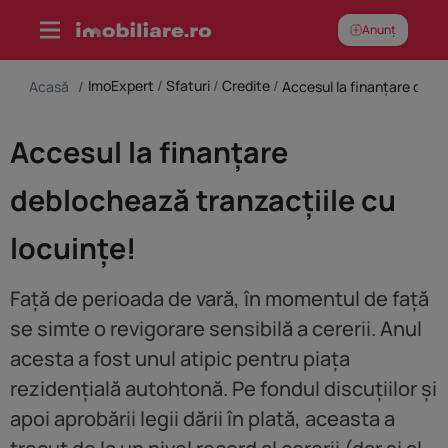
Skip
Anunț
to
content
ImoExpert
/
Sfaturi
/
Credite
/
Acasă
/
Accesul la finanțare deblo
Accesul la finanțare
deblochează tranzacțiile cu
locuințe!
Față de perioada de vară, în momentul de față
se simte o revigorare sensibilă a cererii. Anul
acesta a fost unul atipic pentru piața
rezidențială autohtonă. Pe fondul discuțiilor și
apoi aprobării legii dării în plată, aceasta a