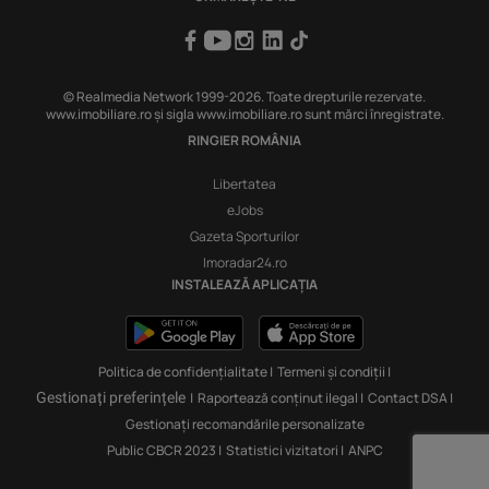
© Realmedia Network 1999-2026. Toate drepturile rezervate.
www.imobiliare.ro și sigla www.imobiliare.ro sunt mărci înregistrate.
RINGIER ROMÂNIA
Libertatea
eJobs
Gazeta Sporturilor
Imoradar24.ro
INSTALEAZĂ APLICAȚIA
Politica de confidențialitate
|
Termeni și condiții
|
Gestionați preferințele
|
Raportează conținut ilegal
|
Contact DSA
|
Gestionați recomandările personalizate
Public CBCR 2023
|
Statistici vizitatori
|
ANPC