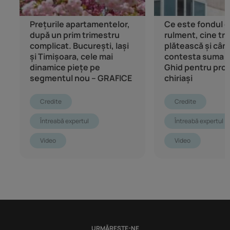
Prețurile apartamentelor,
Ce este fondul 
după un prim trimestru
rulment, cine tre
complicat. București, Iași
plătească și cân
și Timișoara, cele mai
contesta suma 
dinamice piețe pe
Ghid pentru propr
segmentul nou – GRAFICE
chiriași
Credite
Credite
Întreabă expertul
Întreabă expertul
Video
Video
URMĂREȘTE-NE