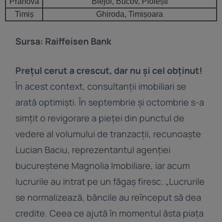
Prahova
Blejoi, Bucov, Ploiești
Timiș
Ghiroda, Timișoara
Sursa: Raiffeisen Bank
Prețul cerut a crescut, dar nu și cel obținut!
În acest context, consultanții imobiliari se
arată optimiști. În septembrie și octombrie s-a
simțit o revigorare a pieței din punctul de
vedere al volumului de tranzacții, recunoaște
Lucian Baciu, reprezentantul agenției
bucureștene Magnolia Imobiliare, iar acum
lucrurile au intrat pe un făgaș firesc. „Lucrurile
se normalizează, băncile au reînceput să dea
credite. Ceea ce ajută în momentul ăsta piața