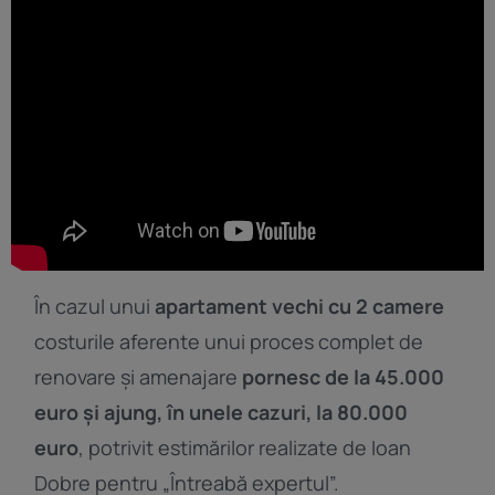
În cazul unui
apartament vechi cu 2 camere
costurile aferente unui proces complet de
renovare și amenajare
pornesc de la 45.000
euro și ajung, în unele cazuri, la 80.000
euro
, potrivit estimărilor realizate de Ioan
Dobre pentru „Întreabă expertul”.