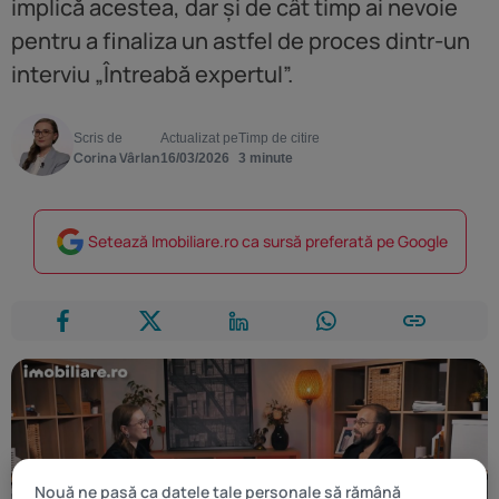
implică acestea, dar și de cât timp ai nevoie
pentru a finaliza un astfel de proces dintr-un
interviu „Întreabă expertul”.
Scris de
Actualizat pe
Timp de citire
Corina Vârlan
16/03/2026
3 minute
Setează Imobiliare.ro ca sursă preferată pe Google
Nouă ne pasă ca datele tale personale să rămână