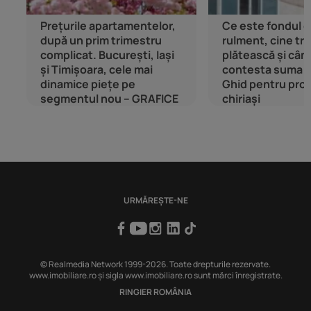
Prețurile apartamentelor,
Ce este fondul 
după un prim trimestru
rulment, cine tre
complicat. București, Iași
plătească și cân
și Timișoara, cele mai
contesta suma 
dinamice piețe pe
Ghid pentru propr
segmentul nou – GRAFICE
chiriași
URMĂREȘTE-NE
© Realmedia Network 1999-2026. Toate drepturile rezervate.
www.imobiliare.ro și sigla www.imobiliare.ro sunt mărci înregistrate.
RINGIER ROMÂNIA