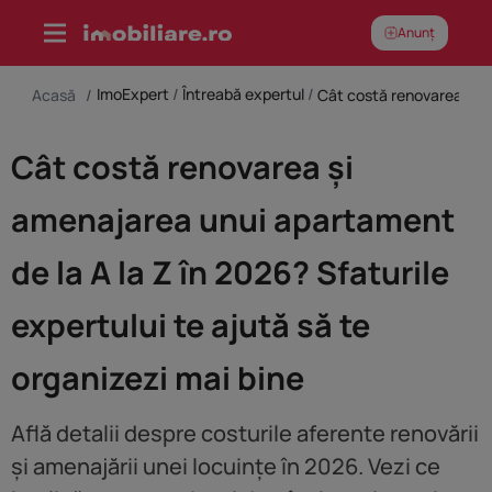
Skip
Anunț
to
content
ImoExpert
/
Întreabă expertul
/
Acasă
/
Cât costă renovarea și am
Cât costă renovarea și
amenajarea unui apartament
de la A la Z în 2026? Sfaturile
expertului te ajută să te
organizezi mai bine
Află detalii despre costurile aferente renovării
și amenajării unei locuințe în 2026. Vezi ce