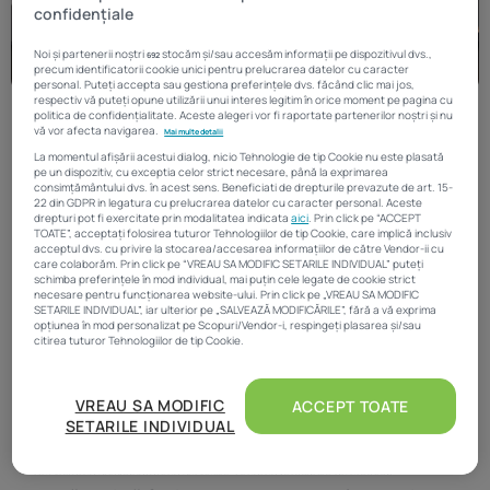
confidențiale
Noi și partenerii noștri
stocăm și/sau accesăm informații pe dispozitivul dvs.,
692
precum identificatorii cookie unici pentru prelucrarea datelor cu caracter
personal. Puteți accepta sau gestiona preferințele dvs. făcând clic mai jos,
respectiv vă puteți opune utilizării unui interes legitim în orice moment pe pagina cu
politica de confidențialitate. Aceste alegeri vor fi raportate partenerilor noștri și nu
vă vor afecta navigarea.
Mai multe detalii
Renovarea și amenajarea completă a unui
La momentul afișării acestui dialog, nicio Tehnologie de tip Cookie nu este plasată
pe un dispozitiv, cu exceptia celor strict necesare, până la exprimarea
apartament durează câteva luni, iar
consimțământului dvs. în acest sens. Beneficiati de drepturile prevazute de art. 15-
22 din GDPR in legatura cu prelucrarea datelor cu caracter personal. Aceste
costurile ajung la câteva zeci de mii de euro,
drepturi pot fi exercitate prin modalitatea indicata
aici
. Prin click pe “ACCEPT
TOATE”, acceptați folosirea tuturor Tehnologiilor de tip Cookie, care implică inclusiv
acceptul dvs. cu privire la stocarea/accesarea informațiilor de către Vendor-ii cu
potrivit estimărilor realizate de Ioan Dobre,
care colaborăm. Prin click pe “VREAU SA MODIFIC SETARILE INDIVIDUAL” puteți
schimba preferințele în mod individual, mai puțin cele legate de cookie strict
fondator Except Custom Solutions –
necesare pentru funcționarea website-ului. Prin click pe „VREAU SA MODIFIC
SETARILE INDIVIDUAL”, iar ulterior pe „SALVEAZĂ MODIFICĂRILE”, fără a vă exprima
contractor general de amenajări interioare
opțiunea în mod personalizat pe Scopuri/Vendor-i, respingeți plasarea și/sau
citirea tuturor Tehnologiilor de tip Cookie.
care livrează proiecte la cheie în regim
Atât noi, cât și partenerii noștri prelucrăm datele pentru
design & build – într-un interviu marca
VREAU SA MODIFIC
ACCEPT TOATE
a oferi:
SETARILE INDIVIDUAL
„Întreabă expertul”.
Măsurarea performanței reclamelor. Stocarea și/sau accesarea informațiilor de pe
un dispozitiv. Utilizarea profilurilor pentru selectarea conținutului personalizat.
Dezvoltarea și îmbunătățirea serviciilor. Crearea profilurilor de conținut
personalizat. Utilizarea profilurilor pentru selectarea publicității personalizate.