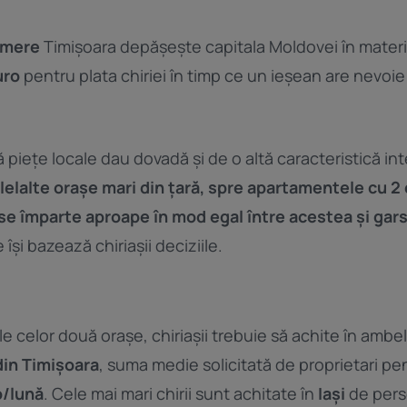
amere
Timișoara depășește capitala Moldovei în materi
uro
pentru plata chiriei în timp ce un ieșean are nevoi
 piețe locale dau dovadă și de o altă caracteristică in
celelalte orașe mari din țară, spre apartamentele cu 
se împarte aproape în mod egal între acestea și gar
își bazează chiriașii deciziile.
ale celor două orașe, chiriașii trebuie să achite în amb
in Timișoara
, suma medie solicitată de proprietari pe
o/lună
. Cele mai mari chirii sunt achitate în
Iași
de pers