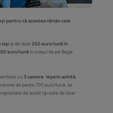
coși pentru că acestea rămân cele
 Iași
și de doar
250 euro/lună în
00 euro/lună
în orașul de pe Bega.
amentelor cu
3 camere
.
Ieșenii achită,
u nevoie de peste 700 euro/lună, iar
 proprietate de acest tip este de doar