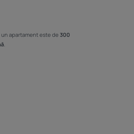
ru un apartament este de
300
nă
.