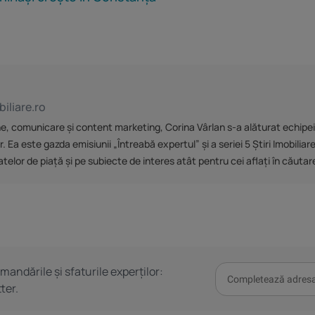
iliare.ro
ne, comunicare și content marketing, Corina Vârlan s-a alăturat echipei I
 este gazda emisiunii „Întreabă expertul” și a seriei 5 Știri Imobiliare.
lor de piață și pe subiecte de interes atât pentru cei aflați în căutarea
omandările și sfaturile experților:
ter.