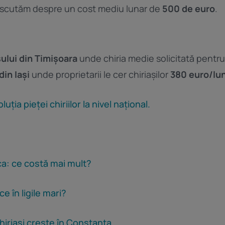
Discutăm despre un cost mediu lunar de
500 de euro
.
șului din Timișoara
unde chiria medie solicitată pent
din Iași
unde proprietarii le cer chiriașilor
380 euro/lu
uția pieței chiriilor la nivel național.
ca: ce costă mai mult?
 în ligile mari?
hiriași crește în Constanța