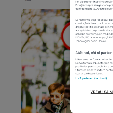
Noi și partenerii noștri
stocăm 
692
Puteți accepta sau gestiona prefe
confidențialitate. Aceste alegeri
La momentul afișării acestui dia
consimțământului dvs. în acest s
drepturi pot fi exercitate prin 
acceptul dvs. cu privire la stoc
schimba preferințele în mod indi
INDIVIDUAL”, iar ulterior pe „SA
Tehnologiilor de tip Cookie.
Atât noi, cât și parte
Măsurarea performanței reclamelo
Dezvoltarea și îmbunătățirea serv
profilurilor pentru publicitate p
Utilizarea de date limitate pentr
scanarea dispozitivului.
Listă parteneri (furnizori)
VREAU SA M