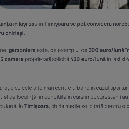
cuință în Iași sau în Timișoara se pot considera noro
u chiriași.
unei
garsoniere
este, de exemplu, de
300 euro/lună în
u
2 camere
proprietarii solicită
420 euro/lună
în Iași și
4
parație cu celelalte mari centre urbane în cazul apart
tfel de locuință, în condițiile în care în bucureștenii a
ro/lună. În
Timișoara
, chiria medie solicitată pentru o