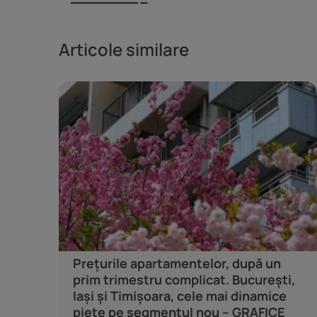
Articole similare
Prețurile apartamentelor, după un
prim trimestru complicat. București,
Iași și Timișoara, cele mai dinamice
piețe pe segmentul nou – GRAFICE