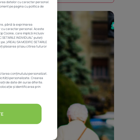
rarea datelor cu caracter personal.
 moment pe pagina cu politica de
are, până la exprimarea
or cu caracter personal. Aceste
ip Cookie, care implică inclusiv
IC SETARILE INDIVIDUAL” puteți
ick pe „VREAU SA MODIFIC SETARILE
i plasarea și/sau citirea tuturor
ectarea conținutului personalizat.
licității personalizate. Crearea
ții de date din surse diferite.
olocație și identificarea prin
TE