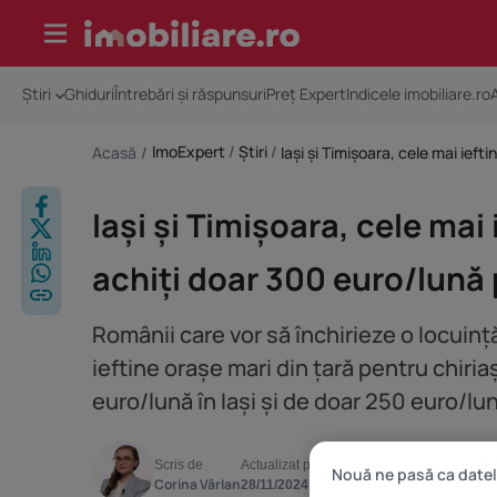
Skip
to
content
Știri
Ghiduri
Întrebări și răspunsuri
Preț Expert
Indicele imobiliare.ro
ImoExpert
/
Știri
/
Acasă
/
Iași și Timișoara, cele mai 
achiți doar 300 euro/lună
Românii care vor să închirieze o locuin
ieftine orașe mari din țară pentru chir
euro/lună în Iași și de doar 250 euro/lu
Scris de
Actualizat pe
Categorii
Timp de citire
Nouă ne pasă ca datel
Corina Vârlan
Știri
28/11/2024
3 minute