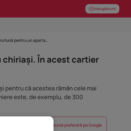
Adaugă
anunț
Iași și Timișoara, cele mai ieftine mari orașe din țară pentru chiriași. În acest cartier achiți doar 300 euro/lună pentru un apartament – GRAFICE
 chiriași. În acest cartier
E
coși pentru că acestea rămân cele mai
soniere este, de exemplu, de 300
Setează Imobiliare.ro ca sursă preferată pe Google