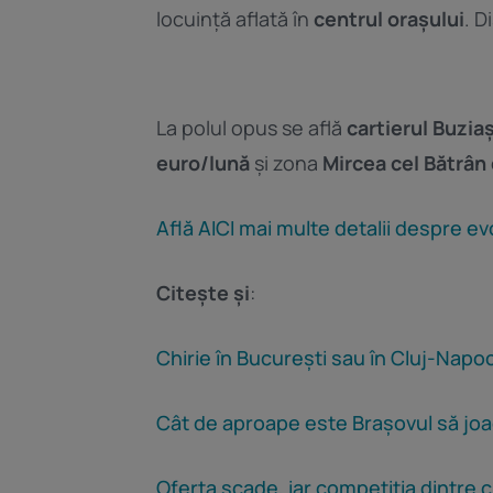
locuință aflată în
centrul orașului
. 
La polul opus se află
cartierul Buzia
euro/lună
și zona
Mircea cel Bătrân 
Află AICI mai multe detalii despre evol
Citește și
:
Chirie în București sau în Cluj-Napo
Cât de aproape este Brașovul să joace
Oferta scade, iar competiția dintre c