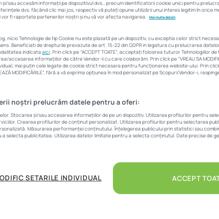
și/sau accesăm informații pe dispozitivul dvs., precum identificatorii cookie unici pentru preluc
rințele dvs. făcând clic mai jos, respectiv vă puteți opune utilizării unui interes legitim în orice
 vor fi raportate partenerilor noștri și nu vă vor afecta navigarea.
Mai multe detalii
log, nicio Tehnologie de tip Cookie nu este plasată pe un dispozitiv, cu exceptia celor strict neces
ens. Beneficiati de drepturile prevazute de art. 15-22 din GDPR in legatura cu prelucrarea datel
modalitatea indicata
aici
. Prin click pe “ACCEPT TOATE”, acceptați folosirea tuturor Tehnologiilor de t
area/accesarea informațiilor de către Vendor-ii cu care colaborăm. Prin click pe “VREAU SA MODIF
vidual, mai puțin cele legate de cookie strict necesare pentru funcționarea website-ului. Prin cl
LVEAZĂ MODIFICĂRILE”, fără a vă exprima opțiunea în mod personalizat pe Scopuri/Vendor-i, respingeț
nerii noștri prelucrăm datele pentru a oferi:
r. Stocarea și/sau accesarea informațiilor de pe un dispozitiv. Utilizarea profilurilor pentru sel
iciilor. Crearea profilurilor de conținut personalizat. Utilizarea profilurilor pentru selectarea pub
ersonalizată. Măsurarea performanței conținutului. Înțelegerea publicului prin statistici sau combina
u a selecta publicitatea. Utilizarea datelor limitate pentru a selecta conținutul. Date precise de ge
ODIFIC SETARILE INDIVIDUAL
ACCEPT TOA