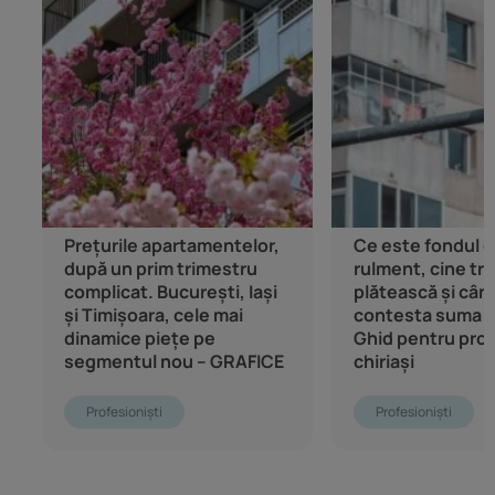
Prețurile apartamentelor,
Ce este fondul 
după un prim trimestru
rulment, cine tre
complicat. București, Iași
plătească și cân
și Timișoara, cele mai
contesta suma 
dinamice piețe pe
Ghid pentru propr
segmentul nou – GRAFICE
chiriași
Profesioniști
Profesioniști