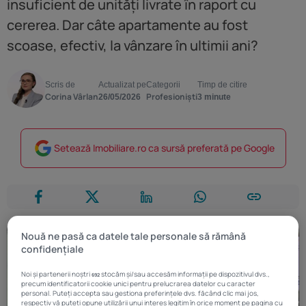
insuficient de unități livrate în raport cu
cererea. Dar câte apartamente au fost
scoase, efectiv, la vânzare în ultimii ani?
Scris de
Actualizat pe
Categorii
Timp de citire
Corina Vârlan
Profesioniști
26/05/2026
3 minute
Setează Imobiliare.ro ca sursă preferată pe Google
Nouă ne pasă ca datele tale personale să rămână
confidențiale
Noi și partenerii noștri
stocăm și/sau accesăm informații pe dispozitivul dvs.,
692
precum identificatorii cookie unici pentru prelucrarea datelor cu caracter
personal. Puteți accepta sau gestiona preferințele dvs. făcând clic mai jos,
respectiv vă puteți opune utilizării unui interes legitim în orice moment pe pagina cu