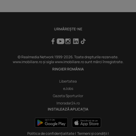
URMĂREȘTE-NE
© Realmedia Network 1999-2026. Toate drepturile rezervate.
www.imobiliare.ro și sigla www.imobiliare.ro sunt mărci înregistrate.
RINGIER ROMÂNIA
Libertatea
eJobs
Gazeta Sporturilor
Imoradar24.ro
INSTALEAZĂ APLICAȚIA
Politica de confidențialitate
|
Termeni și condiții
|