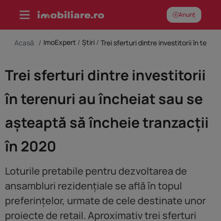
Skip
Anunț
to
content
ImoExpert
/
Știri
/
Acasă
/
Trei sferturi dintre investitorii
în terenuri au încheiat sau se
așteaptă să încheie tranzacții
în 2020
Loturile pretabile pentru dezvoltarea de
ansambluri rezidențiale se află în topul
preferințelor, urmate de cele destinate unor
proiecte de retail. Aproximativ trei sferturi