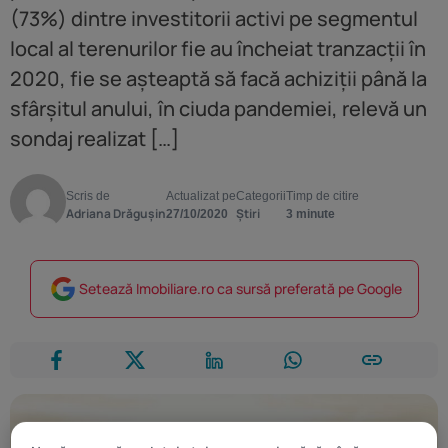
(73%) dintre investitorii activi pe segmentul
local al terenurilor fie au încheiat tranzacții în
2020, fie se așteaptă să facă achiziții până la
sfârșitul anului, în ciuda pandemiei, relevă un
sondaj realizat […]
Scris de
Actualizat pe
Categorii
Timp de citire
Adriana Drăgușin
Știri
27/10/2020
3 minute
Setează Imobiliare.ro ca sursă preferată pe Google