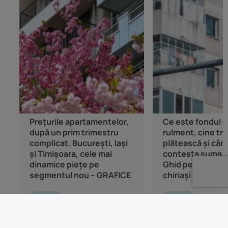
Prețurile apartamentelor,
Ce este fondul 
după un prim trimestru
rulment, cine tre
complicat. București, Iași
plătească și cân
și Timișoara, cele mai
contesta suma 
dinamice piețe pe
Ghid pentru propr
segmentul nou – GRAFICE
chiriași
Știri
Știri