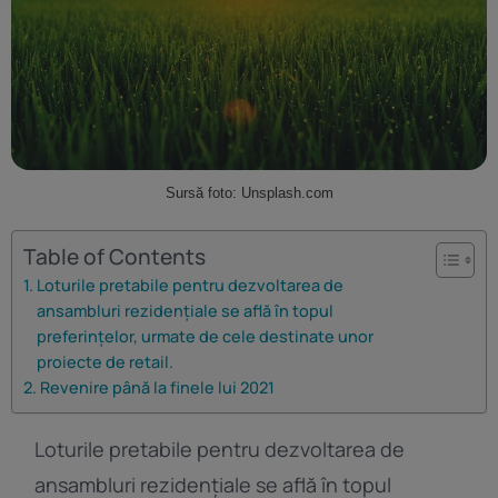
personalizat. Utilizarea profilurilor pentru selectarea publicității personalizate.
Crearea profilurilor pentru publicitate personalizată. Măsurarea performanței
conținutului. Înțelegerea publicului prin statistici sau combinații de date din surse
diferite. Utilizarea de date limitate pentru a selecta publicitatea. Utilizarea datelor
limitate pentru a selecta conținutul. Date precise de geolocație și identificarea prin
scanarea dispozitivului.
Listă parteneri (furnizori)
Sursă foto: Unsplash.com
Table of Contents
Loturile pretabile pentru dezvoltarea de
ansambluri rezidențiale se află în topul
preferințelor, urmate de cele destinate unor
proiecte de retail.
Revenire până la finele lui 2021
Loturile pretabile pentru dezvoltarea de
ansambluri rezidențiale se află în topul