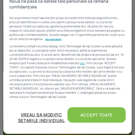
Nouă ne pasă ca datele tale personale să rămână
confidențiale
Noi și partenerii noștri
stocăm și/sau accesăm informații pe dispozitivul dvs.,
692
precum identificatorii cookie unici pentru prelucrarea datelor cu caracter
personal. Puteți accepta sau gestiona preferințele dvs. făcând clic mai jos,
respectiv vă puteți opune utilizării unui interes legitim în orice moment pe pagina cu
politica de confidențialitate. Aceste alegeri vor fi raportate partenerilor noștri și nu
vă vor afecta navigarea.
Mai multe detalii
La momentul afișării acestui dialog, nicio Tehnologie de tip Cookie nu este plasată
pe un dispozitiv, cu exceptia celor strict necesare, până la exprimarea
consimțământului dvs. în acest sens. Beneficiati de drepturile prevazute de art. 15-
22 din GDPR in legatura cu prelucrarea datelor cu caracter personal. Aceste
drepturi pot fi exercitate prin modalitatea indicata
aici
. Prin click pe “ACCEPT
TOATE”, acceptați folosirea tuturor Tehnologiilor de tip Cookie, care implică inclusiv
acceptul dvs. cu privire la stocarea/accesarea informațiilor de către Vendor-ii cu
care colaborăm. Prin click pe “VREAU SA MODIFIC SETARILE INDIVIDUAL” puteți
schimba preferințele în mod individual, mai puțin cele legate de cookie strict
necesare pentru funcționarea website-ului. Prin click pe „VREAU SA MODIFIC
SETARILE INDIVIDUAL”, iar ulterior pe „SALVEAZĂ MODIFICĂRILE”, fără a vă exprima
opțiunea în mod personalizat pe Scopuri/Vendor-i, respingeți plasarea și/sau
citirea tuturor Tehnologiilor de tip Cookie.
Atât noi, cât și partenerii noștri prelucrăm datele pentru
VREAU SA MODIFIC
ACCEPT TOATE
a oferi:
SETARILE INDIVIDUAL
Măsurarea performanței reclamelor. Stocarea și/sau accesarea informațiilor de pe
un dispozitiv. Utilizarea profilurilor pentru selectarea conținutului personalizat.
Dezvoltarea și îmbunătățirea serviciilor. Crearea profilurilor de conținut