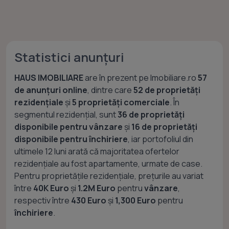
Statistici anunțuri
HAUS IMOBILIARE
are în prezent pe Imobiliare.ro
57
de anunțuri online
, dintre care
52 de proprietăți
rezidențiale
și
5 proprietăți comerciale
. În
segmentul rezidențial, sunt
36 de proprietăți
disponibile pentru vânzare
și
16 de proprietăți
disponibile pentru închiriere
, iar portofoliul din
ultimele 12 luni arată că majoritatea ofertelor
rezidențiale au fost apartamente, urmate de case.
Pentru proprietățile rezidențiale, prețurile au variat
între
40K Euro
și
1.2M Euro
pentru
vânzare
,
respectiv între
430 Euro
și
1,300 Euro
pentru
închiriere
.