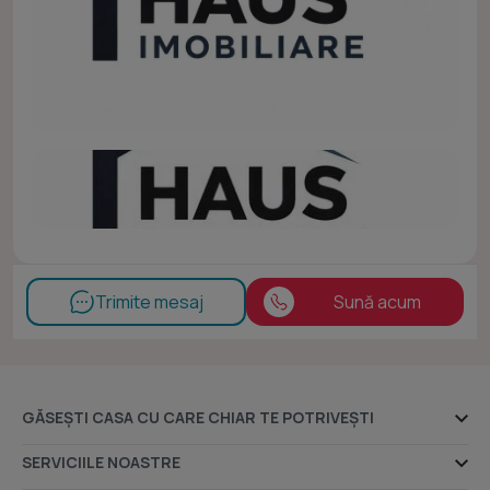
Trimite mesaj
Sună acum
GĂSEȘTI CASA CU CARE CHIAR TE POTRIVEȘTI
Ansambluri rezidențiale
SERVICIILE NOASTRE