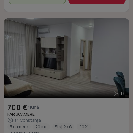
17
700 €
/ lună
FAR 3CAMERE
Far, Constanța
3 camere
70 mp
Etaj 2 / 6
2021