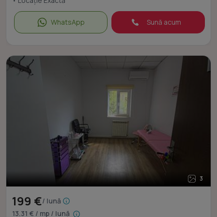
• Locație Exactă
WhatsApp
Sună acum
3
199 €
/ lună
13.31 € / mp / lună