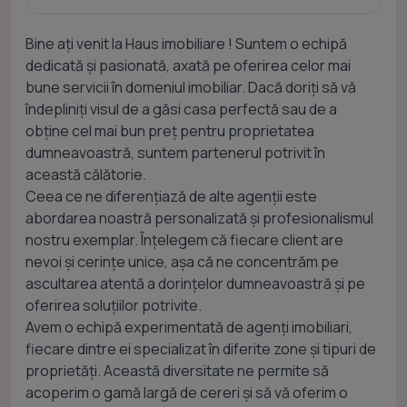
Bine ați venit la Haus imobiliare ! Suntem o echipă
dedicată și pasionată, axată pe oferirea celor mai
bune servicii în domeniul imobiliar. Dacă doriți să vă
îndepliniți visul de a găsi casa perfectă sau de a
obține cel mai bun preț pentru proprietatea
dumneavoastră, suntem partenerul potrivit în
această călătorie.
Ceea ce ne diferențiază de alte agenții este
abordarea noastră personalizată și profesionalismul
nostru exemplar. Înțelegem că fiecare client are
nevoi și cerințe unice, așa că ne concentrăm pe
ascultarea atentă a dorințelor dumneavoastră și pe
oferirea soluțiilor potrivite.
Avem o echipă experimentată de agenți imobiliari,
fiecare dintre ei specializat în diferite zone și tipuri de
proprietăți. Această diversitate ne permite să
acoperim o gamă largă de cereri și să vă oferim o