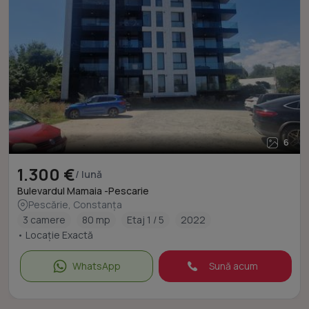
6
1.300 €
/ lună
Bulevardul Mamaia -Pescarie
Pescărie, Constanța
3 camere
80 mp
Etaj 1 / 5
2022
• Locație Exactă
WhatsApp
Sună acum