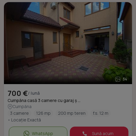
34
700 €
/ lună
Cumpăna casă 3 camere cu garaj ș ...
Cumpăna
3 camere
126 mp
200 mp teren
f.s. 12 m
• Locație Exactă
WhatsApp
Sună acum