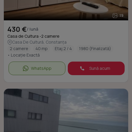
19
430 €
/ lună
Casa de Cultura -2 camere
Casa De Cultură, Constanța
2 camere
40 mp
Etaj 2 / 4
1980 (Finalizată)
• Locație Exactă
WhatsApp
Sună acum