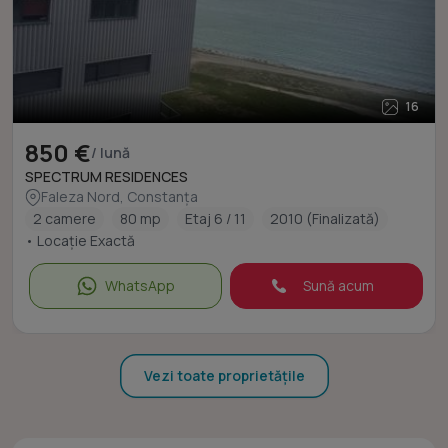
16
850 €
/ lună
SPECTRUM RESIDENCES
Faleza Nord, Constanța
2 camere
80 mp
Etaj 6 / 11
2010 (Finalizată)
• Locație Exactă
WhatsApp
Sună acum
Vezi toate proprietățile