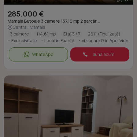
285.000 €
Mamaia Butoaie 3 camere 157,10 mp 2 parcăr ...
Central, Mamaia
3 camere
114,61 mp
Etaj 3 / 7
2011 (Finalizată)
• Exclusivitate
• Locație Exactă
• Vizionare Prin Apel Video
WhatsApp
Sună acum