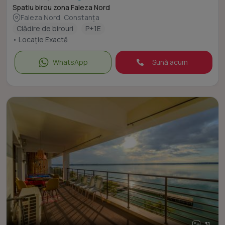
Spatiu birou zona Faleza Nord
Faleza Nord, Constanța
Clădire de birouri
P+1E
• Locație Exactă
WhatsApp
Sună acum
31