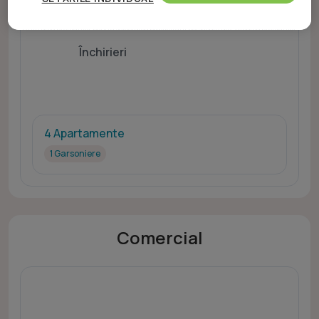
dispozitiv. Utilizarea profilurilor pentru selectarea conținutului personalizat.
Dezvoltarea și îmbunătățirea serviciilor. Crearea profilurilor de conținut personalizat.
Utilizarea profilurilor pentru selectarea publicității personalizate. Crearea profilurilor
pentru publicitate personalizată. Măsurarea performanței conținutului. Înțelegerea
publicului prin statistici sau combinații de date din surse diferite. Utilizarea de date
Închirieri
limitate pentru a selecta publicitatea. Utilizarea datelor limitate pentru a selecta
conținutul. Date precise de geolocație și identificarea prin scanarea dispozitivului.
Listă parteneri (furnizori)
4 Apartamente
1 Garsoniere
Comercial