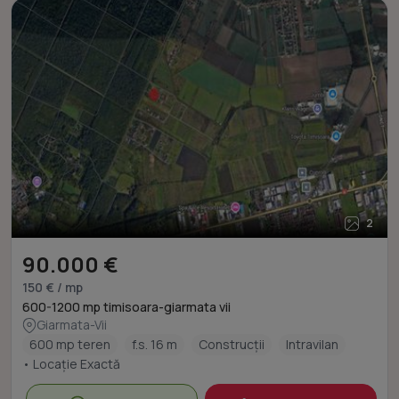
2
90.000 €
150 € / mp
600-1200 mp timisoara-giarmata vii
Giarmata-Vii
600 mp teren
f.s. 16 m
Construcții
Intravilan
• Locație Exactă