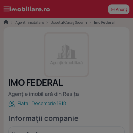
Anunț
Agenții imobiliare
Județul Caraș Severin
Imo Federal
IMO FEDERAL
Agenție imobiliară din Reșița
Piata 1 Decembrie 1918
Informații companie