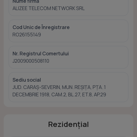
Nume firmă
ALIZEE TELECOM NETWORK SRL
Cod Unic de Înregistrare
RO26155149
Nr. Registrul Comertului
J2009000508110
Sediu social
JUD. CARAŞ-SEVERIN, MUN. REŞIŢA, PŢA. 1
DECEMBRIE 1918, CAM.2, BL.27, ET.8, AP.29
Rezidențial