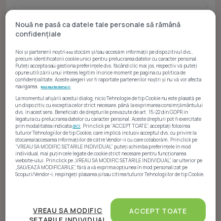
Nouă ne pasă ca datele tale personale să rămână
confidențiale
Vânzări
Noi și partenerii noștri
stocăm și/sau accesăm informații pe dispozitivul dvs.,
692
precum identificatorii cookie unici pentru prelucrarea datelor cu caracter personal.
Puteți accepta sau gestiona preferințele dvs. făcând clic mai jos, respectiv vă puteți
opune utilizării unui interes legitim în orice moment pe pagina cu politica de
confidențialitate. Aceste alegeri vor fi raportate partenerilor noștri și nu vă vor afecta
navigarea.
Mai multe detalii
3 Terenuri
La momentul afișării acestui dialog, nicio Tehnologie de tip Cookie nu este plasată pe
un dispozitiv, cu exceptia celor strict necesare, până la exprimarea consimțământului
dvs. în acest sens. Beneficiati de drepturile prevazute de art. 15-22 din GDPR in
3 Terenuri construcții
legatura cu prelucrarea datelor cu caracter personal. Aceste drepturi pot fi exercitate
prin modalitatea indicata
aici
. Prin click pe “ACCEPT TOATE”, acceptați folosirea
tuturor Tehnologiilor de tip Cookie, care implică inclusiv acceptul dvs. cu privire la
stocarea/accesarea informațiilor de către Vendor-ii cu care colaborăm. Prin click pe
1 Apartamente
“VREAU SA MODIFIC SETARILE INDIVIDUAL” puteți schimba preferințele în mod
individual, mai puțin cele legate de cookie strict necesare pentru funcționarea
website-ului. Prin click pe „VREAU SA MODIFIC SETARILE INDIVIDUAL”, iar ulterior pe
„SALVEAZĂ MODIFICĂRILE”, fără a vă exprima opțiunea în mod personalizat pe
Scopuri/Vendor-i, respingeți plasarea și/sau citirea tuturor Tehnologiilor de tip Cookie.
1 Case și vile
Atât noi, cât și partenerii noștri prelucrăm datele
pentru a oferi:
VREAU SA MODIFIC
ACCEPT TOATE
SETARILE INDIVIDUAL
Măsurarea performanței reclamelor. Stocarea și/sau accesarea informațiilor de pe un