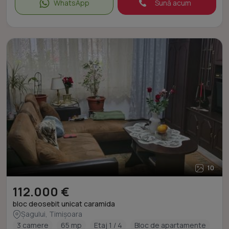
WhatsApp
Sună acum
10
112.000 €
bloc deosebit unicat caramida
Șagului, Timișoara
3 camere
65 mp
Etaj 1 / 4
Bloc de apartamente