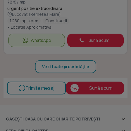
72 € / mp
urgent pozitie extraordinara
Bucovăț (Remetea Mare)
1.250 mp teren
Construcții
• Locație Aproximativă
WhatsApp
Sună acum
Vezi toate proprietățile
Trimite mesaj
Sună acum
GĂSEȘTI CASA CU CARE CHIAR TE POTRIVEȘTI
Ansambluri rezidențiale
SERVICIILE NOASTRE