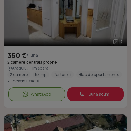
7
350 €
/ lună
2 camere centrala proprie
Aradului, Timișoara
2 camere
53 mp
Parter / 4
Bloc de apartamente
• Locație Exactă
WhatsApp
Sună acum