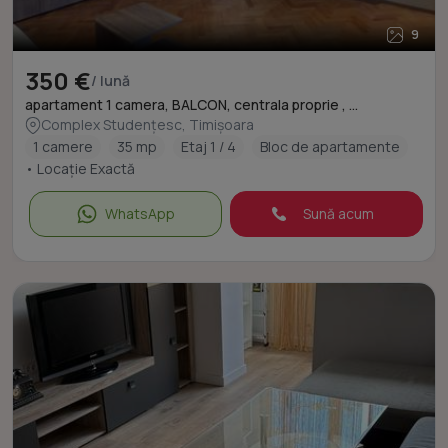
9
350 €
/ lună
apartament 1 camera, BALCON, centrala proprie , ...
Complex Studențesc, Timișoara
1 camere
35 mp
Etaj 1 / 4
Bloc de apartamente
• Locație Exactă
WhatsApp
Sună acum