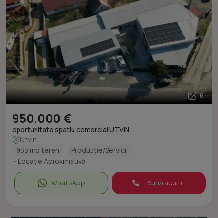
6
950.000 €
oportunitate spatiu comercial UTVIN
Utvin
933 mp teren
Producție/Servicii
• Locație Aproximativă
WhatsApp
Sună acum