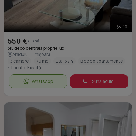
10
550 €
/ lună
3k, deco centrala proprie lux
Aradului, Timișoara
3 camere
70 mp
Etaj 3 / 4
Bloc de apartamente
• Locație Exactă
WhatsApp
Sună acum