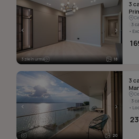
3 c
Prim
Ce
3 c
<
>
• Exc
16
3 zile în urmă
18
3 c
Mam
Ce
3 c
<
>
• Lo
23
20