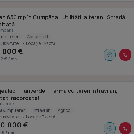
en 650 mp în Cumpăna | Utilități la teren | Stradă
altată.
umpăna
 mp teren
Construcții
lusivitate
• Locație Exactă
.000 €
2 € / mp
ealac - Tariverde – Ferma cu teren intravilan,
itati racordate!
riverde
560 mp teren
Intravilan
Agricol
lusivitate
• Locație Exactă
0.000 €
5 € / mp