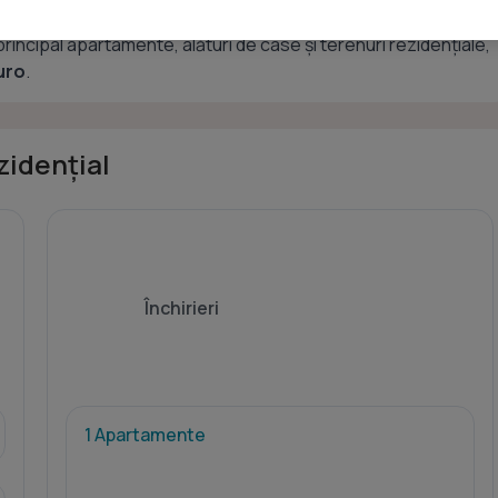
ezidențială,
23 sunt disponibile pentru vânzare
și
1 pentru
 în principal apartamente, alături de case și terenuri rezidențiale,
uro
.
zidențial
Închirieri
1 Apartamente