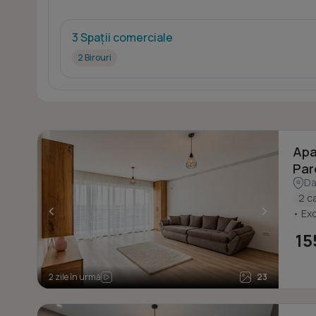
3 Spații comerciale
2 Birouri
Apa
Par
Da
2 c
<
>
• Exc
15
2 zile în urmă
23