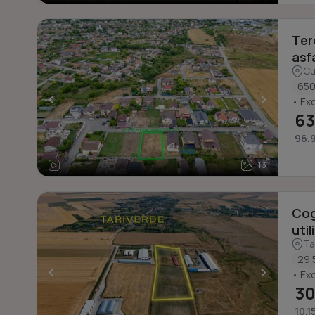
Ter
asf
C
650
<
>
• Exc
63
96.9
13
Cog
util
Ta
29.
<
>
• Exc
30
10.1