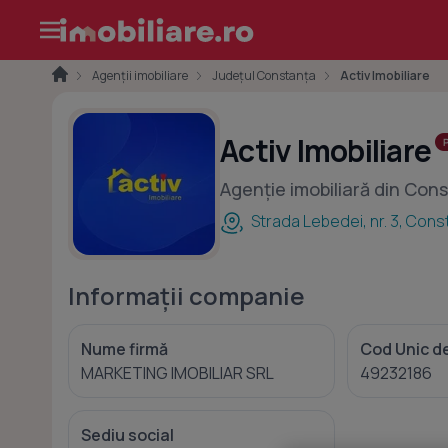
Agenții imobiliare
Județul Constanța
Activ Imobiliare
Activ Imobiliare
Agenție imobiliară din Con
Strada Lebedei, nr. 3, Cons
Informații companie
Nume firmă
Cod Unic de
MARKETING IMOBILIAR SRL
49232186
Sediu social