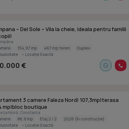
ana – Del Sole – Vila la cheie, ideala pentru familii
opii!
umpăna
amere
154,97 mp
467 mp teren
Duplex
lusivitate
• Locație Exactă
0.000 €
rtament 3 camere Faleza Nord| 107,3mp|terasa
4 mp|bloc boutique
leza Nord, Constanța
amere
86,9 mp
Etaj 2 / 2
2026 (În construcție)
lusivitate
• Locație Exactă