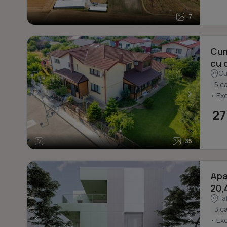
7
Cump
cu c
C
5 c
<
>
• Exc
27
35
Apa
20,
Fa
3 c
<
>
• Exc