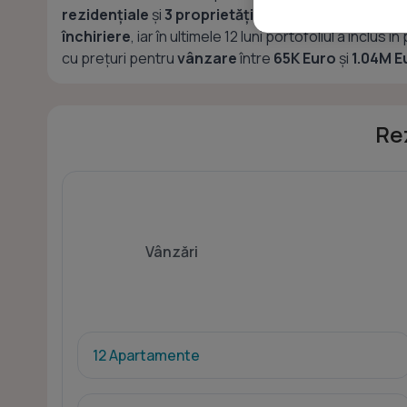
rezidențiale
și
3 proprietăți comerciale
. În zona r
închiriere
, iar în ultimele 12 luni portofoliul a inclus
cu prețuri pentru
vânzare
între
65K Euro
și
1.04M E
Re
Vânzări
12 Apartamente