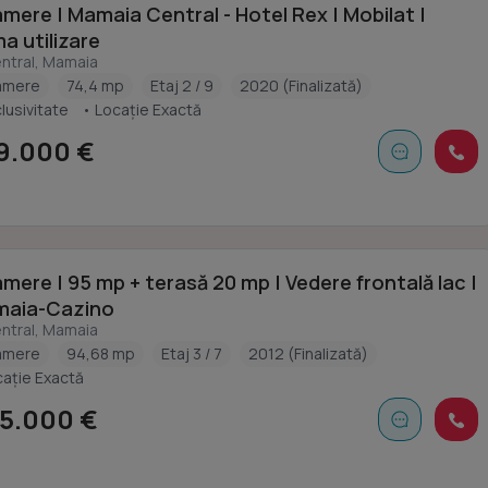
amere | Mamaia Central - Hotel Rex | Mobilat |
a utilizare
ntral, Mamaia
amere
74,4 mp
Etaj 2 / 9
2020 (Finalizată)
lusivitate
• Locație Exactă
9.000 €
amere | 95 mp + terasă 20 mp | Vedere frontală lac |
aia-Cazino
ntral, Mamaia
amere
94,68 mp
Etaj 3 / 7
2012 (Finalizată)
cație Exactă
5.000 €