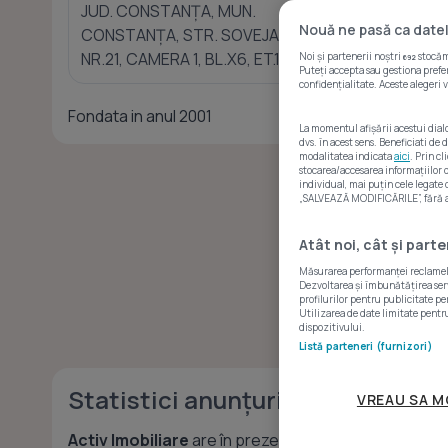
JUD. CONSTANȚA, MUN.
Nouă ne pasă ca datel
CONSTANȚA, STR. SOVEJA,
NR.21, CAMERA 1, BL.X6, ET.1, AP.6
Noi și partenerii noștri
stocăm 
692
Puteți accepta sau gestiona prefer
confidențialitate. Aceste alegeri v
Fondata in anul 2001
La momentul afișării acestui dial
dvs. în acest sens. Beneficiati de
modalitatea indicata
aici
. Prin c
stocarea/accesarea informațiilor
individual, mai puțin cele legate
„SALVEAZĂ MODIFICĂRILE”, fără a v
Atât noi, cât și part
Măsurarea performanței reclamelor
Dezvoltarea și îmbunătățirea servi
profilurilor pentru publicitate pe
Utilizarea de date limitate pentru
dispozitivului.
Listă parteneri (furnizori)
Statistici anunțuri
VREAU SA M
Activ Imobiliare
are în prezent pe Imobiliare.ro
27 d