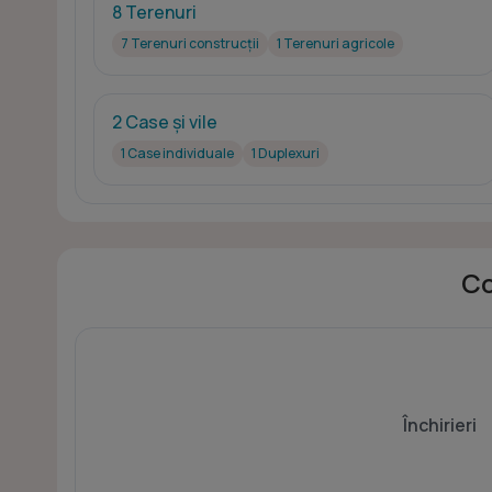
8 Terenuri
7 Terenuri construcții
1 Terenuri agricole
2 Case și vile
1 Case individuale
1 Duplexuri
Co
Închirieri