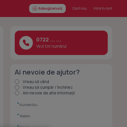
Adaugă anunț
Cont nou
Intră în cont
0722 ... ...
Vezi tot numărul
Ai nevoie de ajutor?
Vreau să vând
Vreau să cumpăr / închiriez
Am nevoie de alte informații
*
*
*