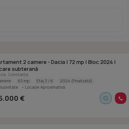
rtament 2 camere - Dacia | 72 mp | Bloc 2024 |
care subterană
cia, Constanța
amere
63 mp
Etaj 3 / 6
2024 (Finalizată)
lusivitate
• Locație Aproximativă
5.000 €