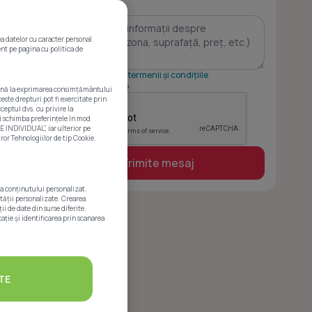
*
a datelor cu caracter personal.
ent pe pagina cu politica de
Sunt de acord cu
termenii și condițiile
Www.imobiliare.ro
, până la exprimarea consimțământului
este drepturi pot fi exercitate prin
ceptul dvs. cu privire la
i schimba preferințele în mod
E INDIVIDUAL”, iar ulterior pe
or Tehnologiilor de tip Cookie.
Trimite mesaj
ea conținutului personalizat.
ității personalizate. Crearea
i de date din surse diferite.
ație și identificarea prin scanarea
TE