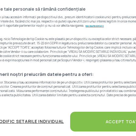
e tale personale să rămână confidențiale
și/sau accesăm informații pe dispozitivul dvs., precum identificatorii cookie unici pentru prelucrare
ințele dvs. făcând clic mai jos, respectiv vă puteți opune utilizării unui interes legitim în orice mom
or fi raportate partenerilor noștri și nu vă vor afecta navigarea.
Mai multe detalii
og, nicio Tehnologie de tip Cookie nu este plasată pe un dispozitiv, cu exceptia celor strict necesare
 drepturile prevazute de art. 15-22 din GDPR in legatura cu prelucrarea datelor cu caracter personal. Ac
lick pe “ACCEPT TOATE”, acceptați folosirea tuturor Tehnologiilor de tip Cookie, care implică inclusiv ac
 de către Vendor-ii cu care colaborăm. Prin click pe “VREAU SA MODIFIC SETARILE INDIVIDUAL” puteț
 de cookie strict necesare pentru funcționarea website-ului. Prin click pe „VREAU SA MODIFIC SETARIL
ă exprima opțiunea în mod personalizat pe Scopuri/Vendor-i, respingeți plasarea și/sau citirea tutur
enerii noștri prelucrăm datele pentru a oferi:
. Stocarea și/sau accesarea informațiilor de pe un dispozitiv. Utilizarea profilurilor pentru selectar
ciilor. Crearea profilurilor de conținut personalizat. Utilizarea profilurilor pentru selectarea public
rsonalizată. Măsurarea performanței conținutului. Înțelegerea publicului prin statistici sau combinați
 a selecta publicitatea. Utilizarea datelor limitate pentru a selecta conținutul. Date precise de geoloc
ODIFIC SETARILE INDIVIDUAL
ACCEPT TOA
e anunțuri online
, dintre care
24 de proprietăți