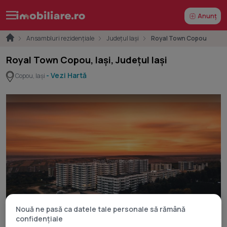
Anunț
Ansambluri rezidențiale
Județul Iași
Royal Town Copou
Royal Town Copou, Iași, Județul Iași
- Vezi Hartă
Copou, Iași
Nouă ne pasă ca datele tale personale să rămână
Schițe
28
confidențiale