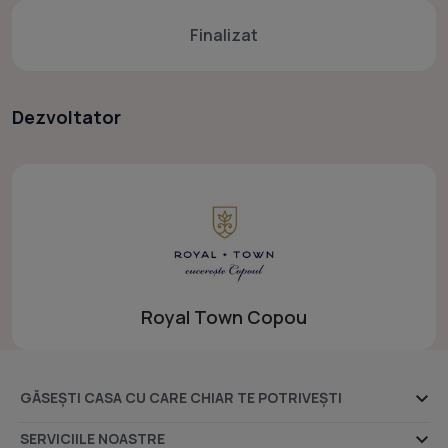
rezidențial de lux se dezvoltă în Copou pe Aleea
Finalizat
Sadoveanu ,aproape de Grădina Botanică, de parcul
Copou, de casă lui Sadoveanu, de universitățile, liceele
și școlile de elită.
Dezvoltator
Royal Town Copou
GĂSEȘTI CASA CU CARE CHIAR TE POTRIVEȘTI
Ansambluri rezidențiale
SERVICIILE NOASTRE