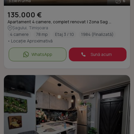
3 zile în urmă
6
135.000 €
Apartament 4 camere, complet renovat | Zona Sag ...
Șagului, Timișoara
4 camere
78 mp
Etaj 3 / 10
1984 (Finalizată)
• Locație Aproximativă
WhatsApp
Sună acum