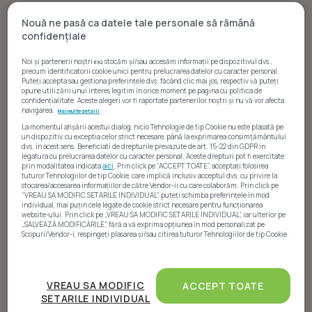
Nouă ne pasă ca datele tale personale să rămână
confidențiale
Noi și partenerii noștri
stocăm și/sau accesăm informații pe dispozitivul dvs.,
692
precum identificatorii cookie unici pentru prelucrarea datelor cu caracter personal.
Puteți accepta sau gestiona preferințele dvs. făcând clic mai jos, respectiv vă puteți
opune utilizării unui interes legitim în orice moment pe pagina cu politica de
confidențialitate. Aceste alegeri vor fi raportate partenerilor noștri și nu vă vor afecta
navigarea.
Mai multe detalii
La momentul afișării acestui dialog, nicio Tehnologie de tip Cookie nu este plasată pe
un dispozitiv, cu exceptia celor strict necesare, până la exprimarea consimțământului
dvs. în acest sens. Beneficiati de drepturile prevazute de art. 15-22 din GDPR in
Statistici anunțuri
legatura cu prelucrarea datelor cu caracter personal. Aceste drepturi pot fi exercitate
prin modalitatea indicata
aici
. Prin click pe “ACCEPT TOATE”, acceptați folosirea
tuturor Tehnologiilor de tip Cookie, care implică inclusiv acceptul dvs. cu privire la
Evand Homes
are în prezent pe Imobiliare.ro
397 de
stocarea/accesarea informațiilor de către Vendor-ii cu care colaborăm. Prin click pe
“VREAU SA MODIFIC SETARILE INDIVIDUAL” puteți schimba preferințele în mod
anunțuri online
, cu
390 de proprietăți rezidențiale
individual, mai puțin cele legate de cookie strict necesare pentru funcționarea
website-ului. Prin click pe „VREAU SA MODIFIC SETARILE INDIVIDUAL”, iar ulterior pe
și
7 proprietăți comerciale
. Portofoliul rezidențial
„SALVEAZĂ MODIFICĂRILE”, fără a vă exprima opțiunea în mod personalizat pe
Scopuri/Vendor-i, respingeți plasarea și/sau citirea tuturor Tehnologiilor de tip Cookie.
include în principal proprietăți
for sale
, iar dintre
anunțurile comerciale,
4 sunt pentru vânzare
și
3
Atât noi, cât și partenerii noștri prelucrăm datele
pentru închiriere
.
pentru a oferi:
VREAU SA MODIFIC
ACCEPT TOATE
SETARILE INDIVIDUAL
Măsurarea performanței reclamelor. Stocarea și/sau accesarea informațiilor de pe un
În ultimele
8 luni
, oferta rezidențială a inclus în special
dispozitiv. Utilizarea profilurilor pentru selectarea conținutului personalizat.