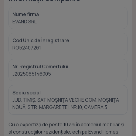
Nume firmă
EVAND SRL
Cod Unic de Înregistrare
RO52407261
Nr. Registrul Comertului
J2025065146005
Sediu social
JUD. TIMIȘ, SAT MOȘNIȚA VECHE COM. MOȘNIȚA
NOUĂ, STR. MARGARETEI, NR.10, CAMERA 3
Cu o expertiză de peste 10 ani în domeniul imobiliar și
al construcțiilor rezidențiale, echipa Evand Homes