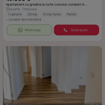
Apartament cu gradina la curte comuna-complet m ...
Iosefin, Timișoara
1 camere
29 mp
15 mp teren
Parter
• Locație Aproximativă
WhatsApp
Sună acum