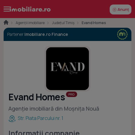
Anunț
Agenții imobiliare
Județul Timiș
Evand Homes
Partener
Imobiliare.ro Finance
Evand Homes
Agenție imobiliară din Moșnița Nouă
Str. Piata Parcului nr. 1
Informații companie