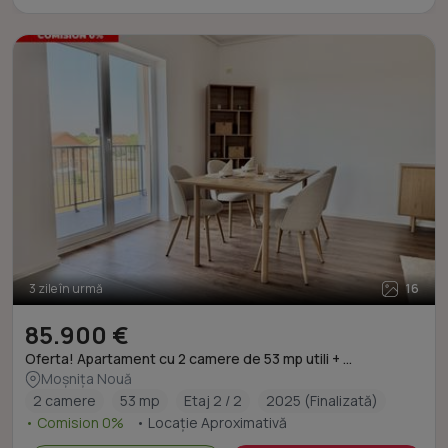
3 zile în urmă
16
85.900 €
Oferta! Apartament cu 2 camere de 53 mp utili + ...
Moșnița Nouă
2 camere
53 mp
Etaj 2 / 2
2025 (Finalizată)
• Comision 0%
• Locație Aproximativă