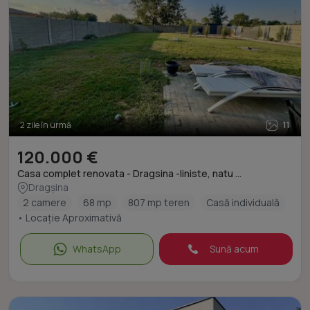
2 zile în urmă
11
120.000 €
Casa complet renovata - Dragsina -liniste, natu ...
Dragșina
2 camere
68 mp
807 mp teren
Casă individuală
• Locație Aproximativă
WhatsApp
Sună acum