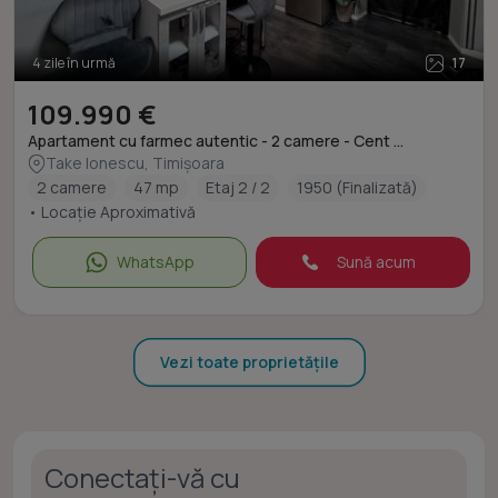
4 zile în urmă
17
109.990 €
Apartament cu farmec autentic - 2 camere - Cent ...
Take Ionescu, Timișoara
2 camere
47 mp
Etaj 2 / 2
1950 (Finalizată)
• Locație Aproximativă
WhatsApp
Sună acum
Vezi toate proprietățile
Conectați-vă cu