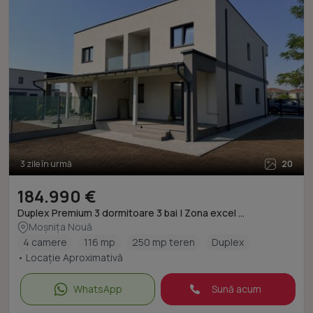
3 zile în urmă
20
184.990 €
Duplex Premium 3 dormitoare 3 bai | Zona excel ...
Moșnița Nouă
4 camere
116 mp
250 mp teren
Duplex
• Locație Aproximativă
WhatsApp
Sună acum