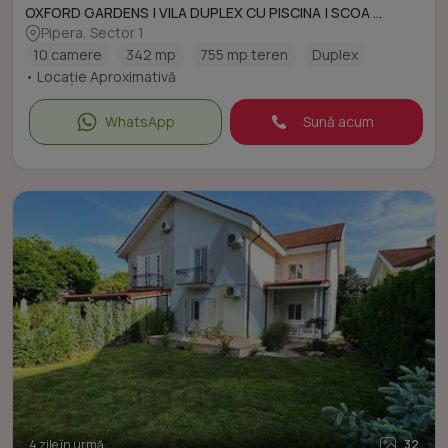
OXFORD GARDENS | VILA DUPLEX CU PISCINA | SCOA ...
Pipera, Sector 1
10 camere
342 mp
755 mp teren
Duplex
• Locație Aproximativă
WhatsApp
Sună acum
4 zile în urmă
32