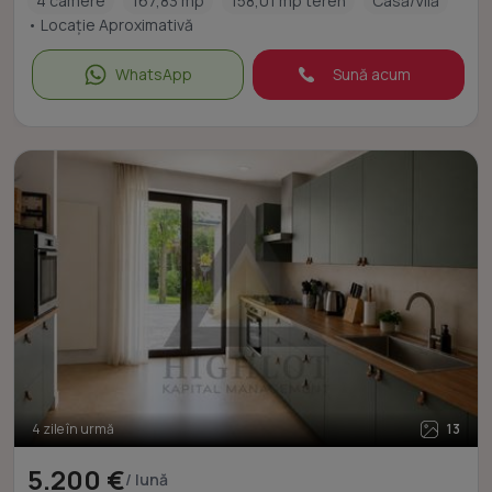
4 camere
167,83 mp
158,01 mp teren
Casă/Vilă
• Locație Aproximativă
WhatsApp
Sună acum
4 zile în urmă
13
5.200 €
/ lună