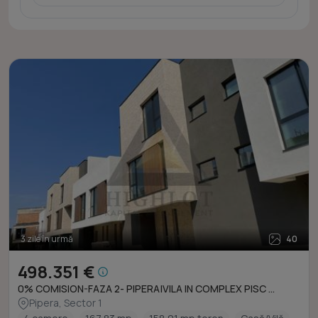
3 zile în urmă
40
498.351 €
0% COMISION-FAZA 2- PIPERA|VILA IN COMPLEX PISC ...
Pipera, Sector 1