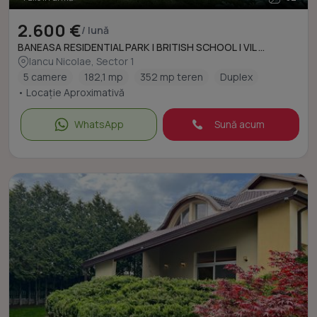
2.600 €
/ lună
BANEASA RESIDENTIAL PARK | BRITISH SCHOOL | VIL ...
Iancu Nicolae, Sector 1
5 camere
182,1 mp
352 mp teren
Duplex
• Locație Aproximativă
WhatsApp
Sună acum