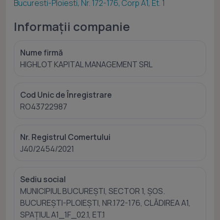
Bucuresti-Ploiesti, Nr. 172-176, Corp A1, Et. 1
Informații companie
Nume firmă
HIGHLOT KAPITAL MANAGEMENT SRL
Cod Unic de Înregistrare
RO43722987
Nr. Registrul Comertului
J40/2454/2021
Sediu social
MUNICIPIUL BUCUREŞTI, SECTOR 1, ŞOS.
BUCUREŞTI-PLOIEŞTI, NR.172-176, CLĂDIREA A1,
SPAŢIUL A1_1F_02.1, ET.1