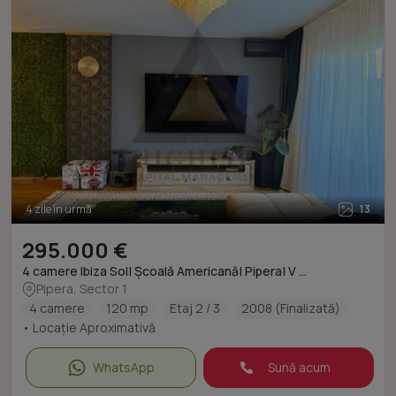
4 zile în urmă
13
295.000 €
4 camere Ibiza Sol| Școală Americană| Pipera| V ...
Pipera, Sector 1
4 camere
120 mp
Etaj 2 / 3
2008 (Finalizată)
• Locație Aproximativă
WhatsApp
Sună acum