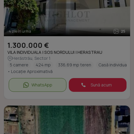
4 zile în urmă
25
1.300.000 €
VILA INDIVIDUALA | SOS NORDULUI | HERASTRAU
Herăstrău, Sector 1
5 camere
424 mp
336,69 mp teren
Casă individuală
• Locație Aproximativă
WhatsApp
Sună acum