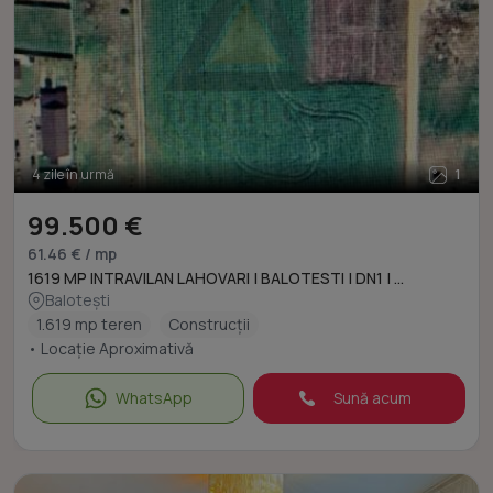
4 zile în urmă
1
99.500 €
61.46 € / mp
1619 MP INTRAVILAN LAHOVARI | BALOTESTI | DN1 | ...
Balotești
1.619 mp teren
Construcții
• Locație Aproximativă
WhatsApp
Sună acum