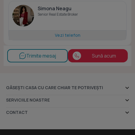
Simona Neagu
Senior Real Estate Broker
Vezi telefon
Trimite mesaj
Sună acum
GĂSEȘTI CASA CU CARE CHIAR TE POTRIVEȘTI
Ansambluri rezidențiale
SERVICIILE NOASTRE
Dezvoltatori imobiliari
Despre noi
CONTACT
Agenții imobiliare
Indicele Imobiliare.ro
Sediul central - Timișoara
Bulevardul Victor Babeș nr. 2, 300230, Timișoara, România
Apartamente și case în executare silită
prețExpert