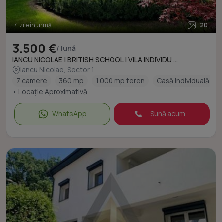
4 zile în urmă
20
3.500 €
/ lună
IANCU NICOLAE | BRITISH SCHOOL | VILA INDIVIDU ...
Iancu Nicolae, Sector 1
7 camere
360 mp
1.000 mp teren
Casă individuală
• Locație Aproximativă
WhatsApp
Sună acum