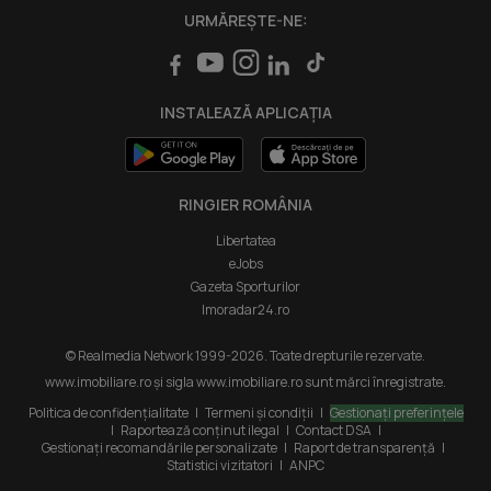
Credite ipotecare
Email: suport@imobiliare.ro
imoExpert
URMĂREȘTE-NE:
Luni - Vineri 08:00 - 20:00
Servicii
Punct de lucru - București: Iride Business Park, Bld. Dimitrie
Intră în cont Profesioniști
Pompeiu 9-9A, Clădirea B2B,
INSTALEAZĂ APLICAȚIA
020335, Sector 2, București, România
RINGIER ROMÂNIA
Libertatea
eJobs
Gazeta Sporturilor
Imoradar24.ro
© Realmedia Network 1999-2026. Toate drepturile rezervate.
www.imobiliare.ro și sigla www.imobiliare.ro sunt mărci înregistrate.
Politica de confidențialitate
|
Termeni și condiții
|
Gestionați preferințele
|
Raportează conținut ilegal
|
Contact DSA
|
Gestionați recomandările personalizate
|
Raport de transparență
|
Statistici vizitatori
|
ANPC