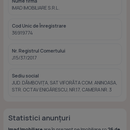
Nume firmă
IMAD IMOBILIARE S.R.L.
Cod Unic de Înregistrare
36919774
Nr. Registrul Comertului
J15/37/2017
Sediu social
JUD. DÂMBOVIŢA, SAT VIFORÂTA COM. ANINOASA,
STR. OCTAV ENIGĂRESCU, NR.17, CAMERA NR. 3
Statistici anunțuri
Imad Imobiliare
are în prezent pe Imobiliare.ro
26 de