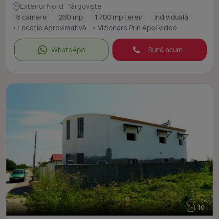
Exterior Nord, Târgoviște
6 camere
280 mp
1.700 mp teren
Individuală
• Locație Aproximativă
• Vizionare Prin Apel Video
WhatsApp
Sună acum
10