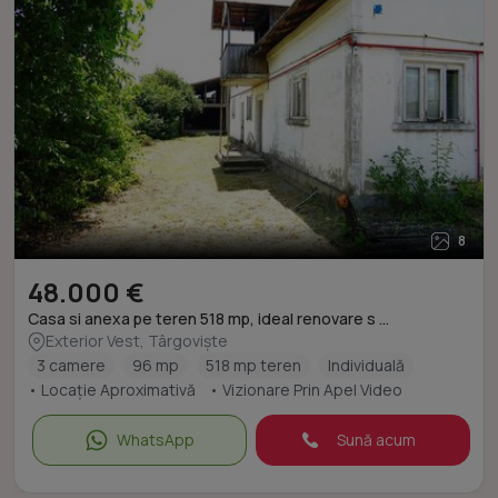
8
48.000 €
Casa si anexa pe teren 518 mp, ideal renovare s ...
Exterior Vest, Târgoviște
3 camere
96 mp
518 mp teren
Individuală
• Locație Aproximativă
• Vizionare Prin Apel Video
WhatsApp
Sună acum