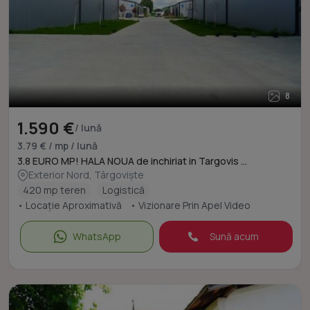
8
1.590 €
/ lună
3.79 € / mp / lună
3.8 EURO MP! HALA NOUA de inchiriat in Targovis ...
Exterior Nord, Târgoviște
420 mp teren
Logistică
• Locație Aproximativă
• Vizionare Prin Apel Video
WhatsApp
Sună acum