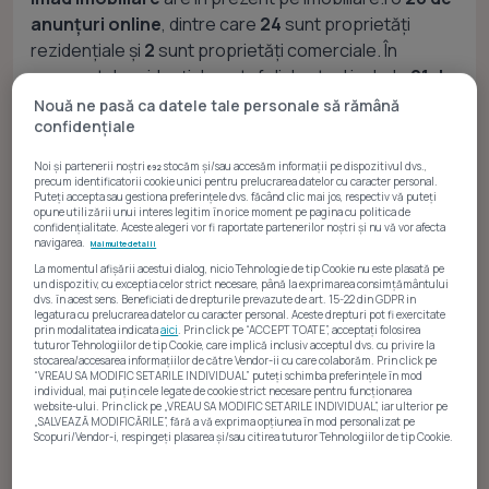
anunțuri online
, dintre care
24
sunt proprietăți
rezidențiale și
2
sunt proprietăți comerciale. În
segmentul rezidențial, portofoliul actual include
21 de
anunțuri pentru vânzare
și
3 anunțuri pentru
Nouă ne pasă ca datele tale personale să rămână
confidențiale
închiriere
, iar distribuția sugerează o specializare
pentru proprietățile rezidențiale de vânzare.
Noi și partenerii noștri
stocăm și/sau accesăm informații pe dispozitivul dvs.,
692
precum identificatorii cookie unici pentru prelucrarea datelor cu caracter personal.
Puteți accepta sau gestiona preferințele dvs. făcând clic mai jos, respectiv vă puteți
opune utilizării unui interes legitim în orice moment pe pagina cu politica de
confidențialitate. Aceste alegeri vor fi raportate partenerilor noștri și nu vă vor afecta
Rezidențial
navigarea.
Mai multe detalii
La momentul afișării acestui dialog, nicio Tehnologie de tip Cookie nu este plasată pe
un dispozitiv, cu exceptia celor strict necesare, până la exprimarea consimțământului
dvs. în acest sens. Beneficiati de drepturile prevazute de art. 15-22 din GDPR in
legatura cu prelucrarea datelor cu caracter personal. Aceste drepturi pot fi exercitate
prin modalitatea indicata
aici
. Prin click pe “ACCEPT TOATE”, acceptați folosirea
tuturor Tehnologiilor de tip Cookie, care implică inclusiv acceptul dvs. cu privire la
stocarea/accesarea informațiilor de către Vendor-ii cu care colaborăm. Prin click pe
“VREAU SA MODIFIC SETARILE INDIVIDUAL” puteți schimba preferințele în mod
Vânzări
individual, mai puțin cele legate de cookie strict necesare pentru funcționarea
website-ului. Prin click pe „VREAU SA MODIFIC SETARILE INDIVIDUAL”, iar ulterior pe
„SALVEAZĂ MODIFICĂRILE”, fără a vă exprima opțiunea în mod personalizat pe
Scopuri/Vendor-i, respingeți plasarea și/sau citirea tuturor Tehnologiilor de tip Cookie.
Atât noi, cât și partenerii noștri prelucrăm datele