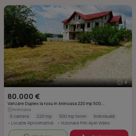
6
80.000 €
Vanzare Duplex la rosu in Aninoasa 220 mp 500 ...
Aninoasa
6 camere
220 mp
500 mp teren
Individuală
• Locație Aproximativă
• Vizionare Prin Apel Video