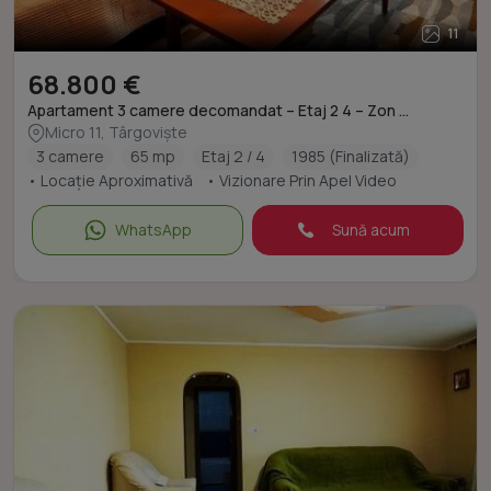
11
68.800 €
Apartament 3 camere decomandat – Etaj 2 4 – Zon ...
Micro 11, Târgoviște
3 camere
65 mp
Etaj 2 / 4
1985 (Finalizată)
• Locație Aproximativă
• Vizionare Prin Apel Video
WhatsApp
Sună acum