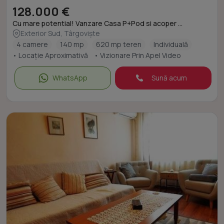
128.000 €
Cu mare potential! Vanzare Casa P+Pod si acoper ...
Exterior Sud, Târgoviște
4 camere
140 mp
620 mp teren
Individuală
• Locație Aproximativă
• Vizionare Prin Apel Video
WhatsApp
Sună acum