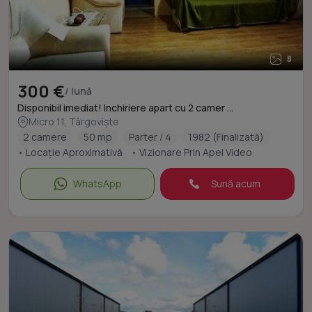
8
300 €
/ lună
Disponibil imediat! Inchiriere apart cu 2 camer ...
Micro 11, Târgoviște
2 camere
50 mp
Parter / 4
1982 (Finalizată)
• Locație Aproximativă
• Vizionare Prin Apel Video
WhatsApp
Sună acum