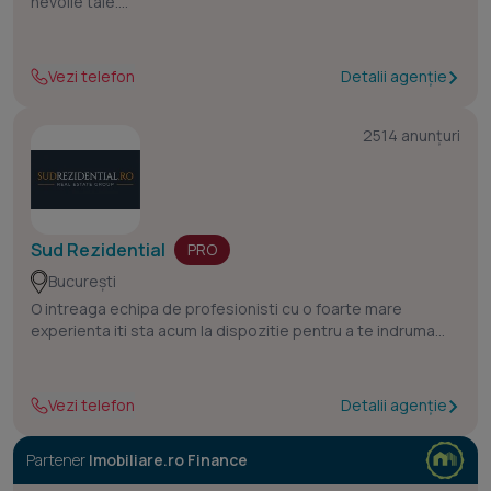
nevoile tale.
Evoluția domeniului imobiliar în România cere o nouă
abordare și o nouă viziune. Habitat Group pune la
dispoziție resursele, informațiile și experiență pentru
Vezi telefon
Detalii agenție
îndeplini cerințele clienților noștri
2514 anunțuri
Sud Rezidential
PRO
București
O intreaga echipa de profesionisti cu o foarte mare
experienta iti sta acum la dispozitie pentru a te indruma
catre cea mai buna investitie imobiliara, iar daca te afli in
cautarea unei locuinte noi in oferta noastra vei gasi cea mai
buna optiune indiferent ca este un apartament, casa
Vezi telefon
Detalii agenție
moderna cu gradina sau o casa modulara.
Partener
Imobiliare.ro Finance