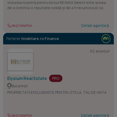
Viziunea noastră pentru biroul RE/MAX Select este aceea
de a construi o reputație solidă și de a fi recunoscuți ca
fiind o agenție imobiliară de încredere și eficientă, capabilă
să ofere cele mai bune soluții pentru toți clienții noștri.
Vezi telefon
Detalii agenție
Partener
Imobiliare.ro Finance
62 anunțuri
Elysium Real Estate
PRO
București
PROPRIETATI EXCLUSIVISTE PENTRU STILUL TAU DE VIATA
Vezi telefon
Detalii agenție