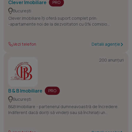
Clever Imobiliare
PRO
București
Clever Imobiliare îți oferă suport complet prin:
-apartamente noi de la dezvoltatori cu 0% comision
-proprietăți atent selectate din piața de revânzare.
-o echipă dedicată de brokeri pentru soluții bancare
Vezi telefon
Detalii agenție
200 anunțuri
B & B Imobiliare
PRO
București
B&B Imobiliare - partenerul dumneavoastră de încredere.
Indiferent dacă doriți să vindeți sau să închiriați un
apartament, o casă sau un spațiu comercial, ne angajăm să
vă asigurăm o experiență fluidă și eficientă.