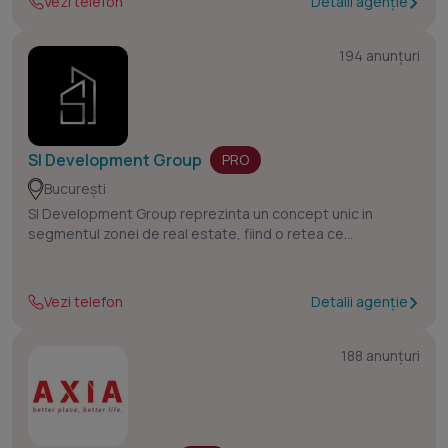
Vezi telefon
Detalii agenție
194 anunțuri
SI Development Group
PRO
București
SI Development Group reprezinta un concept unic in
segmentul zonei de real estate, fiind o retea ce
conecteaza anumiti parteneri ce s-au remarcat de-a lungul
anilor prin profesionalism, fiind cei mai buni din domeniu.
Vezi telefon
Detalii agenție
Astfel, in prezent, putem oferi clientilor nostri un pachet de
servicii absolut complet.
188 anunțuri
Avand la baza consultanta si intermedierea imobiliara, ne
propunem sa va oferim o experienta aparte in vanzarea
unei proprietati. Astfel, ne promovam ca fiind o agentie
exclusivista ce colaboreaza cu o zona restransa de clienti,