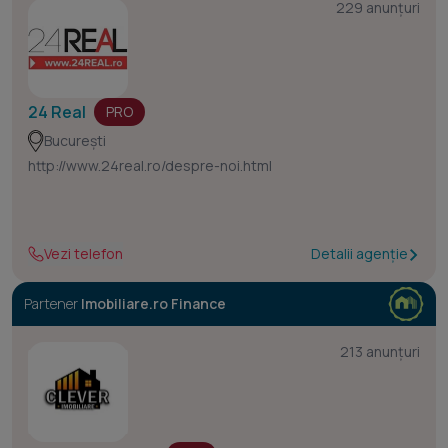
229 anunțuri
24 Real
PRO
București
http://www.24real.ro/despre-noi.html
Vezi telefon
Detalii agenție
Partener
Imobiliare.ro Finance
213 anunțuri