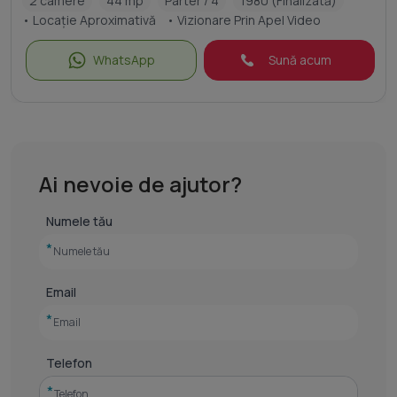
2 camere
44 mp
Parter / 4
1980 (Finalizată)
• Locație Aproximativă
• Vizionare Prin Apel Video
WhatsApp
Sună acum
Ai nevoie de ajutor?
Numele tău
*
Email
*
Telefon
*