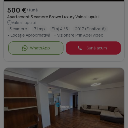
500 €
/ lună
Apartament 3 camere Brown Luxury Valea Lupului
Valea Lupului
3 camere
71 mp
Etaj 4 / 5
2017 (Finalizată)
• Locație Aproximativă
• Vizionare Prin Apel Video
WhatsApp
Sună acum