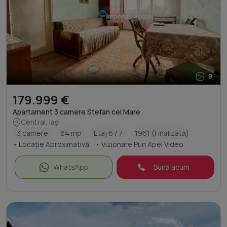
9
179.999 €
Apartament 3 camere Stefan cel Mare
Central, Iași
3 camere
64 mp
Etaj 6 / 7
1961 (Finalizată)
• Locație Aproximativă
• Vizionare Prin Apel Video
WhatsApp
Sună acum