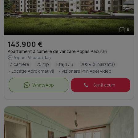
8
143.900 €
Apartament 3 camere de vanzare Popas Pacurari
Popas Păcurari, Iași
3 camere
75 mp
Etaj 1 / 3
2024 (Finalizată)
• Locație Aproximativă
• Vizionare Prin Apel Video
WhatsApp
Sună acum