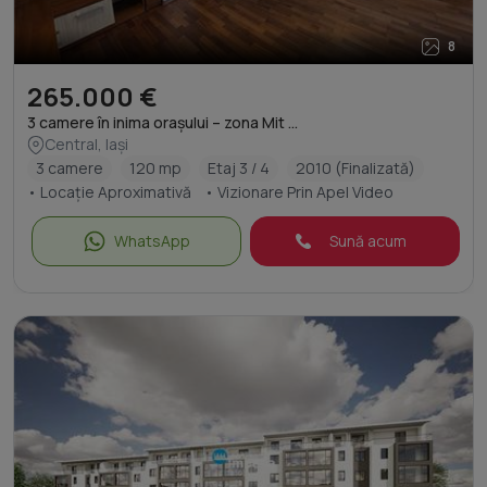
8
265.000 €
3 camere în inima orașului – zona Mit ...
Central, Iași
3 camere
120 mp
Etaj 3 / 4
2010 (Finalizată)
• Locație Aproximativă
• Vizionare Prin Apel Video
WhatsApp
Sună acum