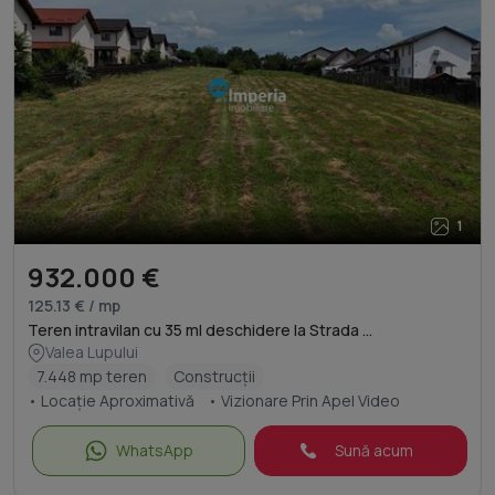
1
932.000 €
125.13 € / mp
Teren intravilan cu 35 ml deschidere la Strada ...
Valea Lupului
7.448 mp teren
Construcții
• Locație Aproximativă
• Vizionare Prin Apel Video
WhatsApp
Sună acum