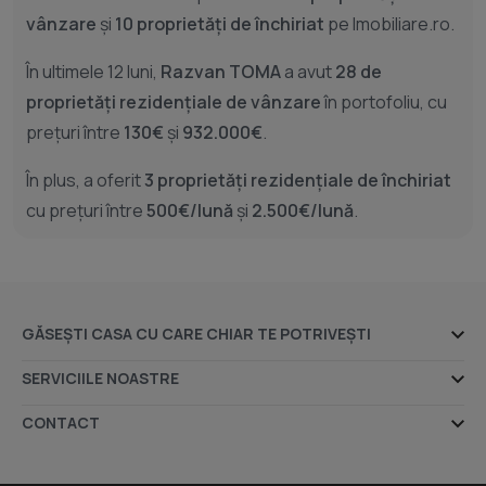
vânzare
și
10 proprietăți de închiriat
pe Imobiliare.ro.
În ultimele 12 luni,
Razvan TOMA
a avut
28 de
proprietăți rezidențiale de vânzare
în portofoliu, cu
prețuri între
130€
și
932.000€
.
În plus, a oferit
3 proprietăți rezidențiale de închiriat
cu prețuri între
500€/lună
și
2.500€/lună
.
GĂSEȘTI CASA CU CARE CHIAR TE POTRIVEȘTI
Ansambluri rezidențiale
SERVICIILE NOASTRE
Dezvoltatori imobiliari
Despre noi
CONTACT
Agenții imobiliare
Indicele Imobiliare.ro
Sediul central - Timișoara
Bulevardul Victor Babeș nr. 2, 300230, Timișoara, România