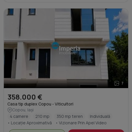
7
358.000 €
Casa tip duplex Copou - Viticultori
Copou, Iași
4 camere
210 mp
350 mp teren
Individuală
• Locație Aproximativă
• Vizionare Prin Apel Video