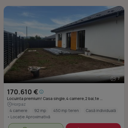
7
170.610 €
Locuinta premium! Casa single,4 camere,2 bai,te ...
Horpaz
4 camere
92 mp
450 mp teren
Casă individuală
• Locație Aproximativă