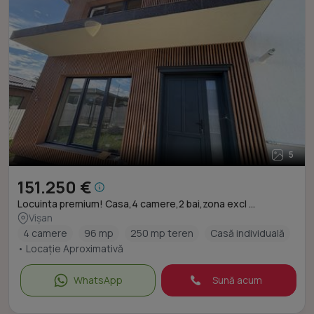
5
151.250 €
Locuinta premium! Casa,4 camere,2 bai,zona excl ...
Vișan
4 camere
96 mp
250 mp teren
Casă individuală
• Locație Aproximativă
WhatsApp
Sună acum