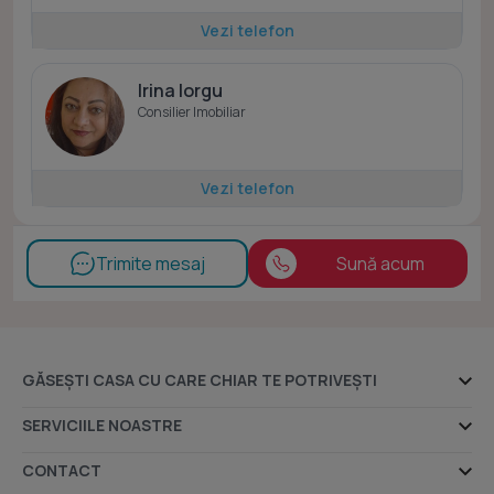
Vezi telefon
Irina Iorgu
Consilier Imobiliar
Vezi telefon
Trimite mesaj
Sună acum
GĂSEȘTI CASA CU CARE CHIAR TE POTRIVEȘTI
Ansambluri rezidențiale
SERVICIILE NOASTRE
Dezvoltatori imobiliari
Despre noi
CONTACT