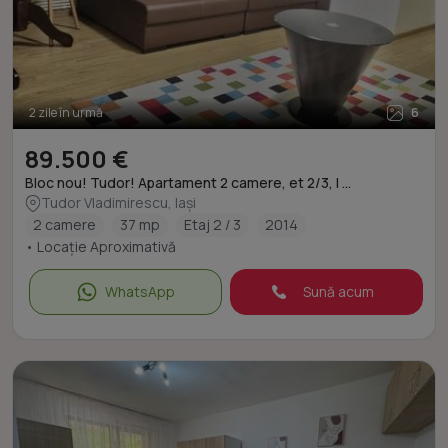
2 zile în urmă
6
89.500 €
Bloc nou! Tudor! Apartament 2 camere, et 2/3, l ...
Tudor Vladimirescu, Iași
2 camere
37 mp
Etaj 2 / 3
2014
• Locație Aproximativă
WhatsApp
Sună acum