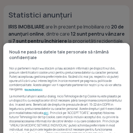
Statistici anunțuri
IRIS IMOBILIARE
are în prezent pe Imobiliare.ro
20 de
anunțuri online
, dintre care
12 sunt pentru vânzare
și
7 sunt pentru închiriere
la proprietăți rezidențiale,
iar
1 anunț
este pentru un spațiu comercial.
Nouă ne pasă ca datele tale personale să rămână
Portofoliul din ultimele 12 luni arată în principal
confidențiale
apartamente, iar pentru locuințele rezidențiale
prețurile au variat între
31.9K Euro
și
200K Euro
Noi și partenerii noștri
stocăm și/sau accesăm informații pe dispozitivul dvs.,
692
precum identificatorii cookie unici pentru prelucrarea datelor cu caracter personal.
pentru
vânzare
, respectiv între
250 Euro
și
400
Puteți accepta sau gestiona preferințele dvs. făcând clic mai jos, respectiv vă puteți
opune utilizării unui interes legitim în orice moment pe pagina cu politica de
Euro
pentru
închiriere
.
confidențialitate. Aceste alegeri vor fi raportate partenerilor noștri și nu vă vor afecta
navigarea.
Mai multe detalii
La momentul afișării acestui dialog, nicio Tehnologie de tip Cookie nu este plasată pe
un dispozitiv, cu exceptia celor strict necesare, până la exprimarea consimțământului
dvs. în acest sens. Beneficiati de drepturile prevazute de art. 15-22 din GDPR in
Rezidențial
legatura cu prelucrarea datelor cu caracter personal. Aceste drepturi pot fi exercitate
prin modalitatea indicata
aici
. Prin click pe “ACCEPT TOATE”, acceptați folosirea
tuturor Tehnologiilor de tip Cookie, care implică inclusiv acceptul dvs. cu privire la
stocarea/accesarea informațiilor de către Vendor-ii cu care colaborăm. Prin click pe
“VREAU SA MODIFIC SETARILE INDIVIDUAL” puteți schimba preferințele în mod
individual, mai puțin cele legate de cookie strict necesare pentru funcționarea