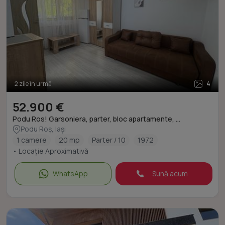
2 zile în urmă
4
52.900 €
Podu Ros! Garsoniera, parter, bloc apartamente, ...
Podu Roș, Iași
1 camere
20 mp
Parter / 10
1972
• Locație Aproximativă
WhatsApp
Sună acum