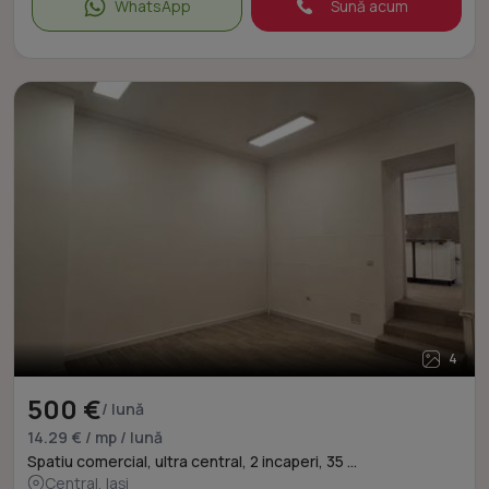
WhatsApp
Sună acum
4
500 €
/ lună
14.29 € / mp / lună
Spatiu comercial, ultra central, 2 incaperi, 35 ...
Central, Iași