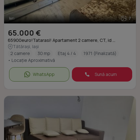
Ieri
7
65.000 €
65900euro!Tatarasi! Apartament 2 camere, CT, id ...
Tătărași, Iași
2 camere
30 mp
Etaj 4 / 4
1971 (Finalizată)
• Locație Aproximativă
WhatsApp
Sună acum