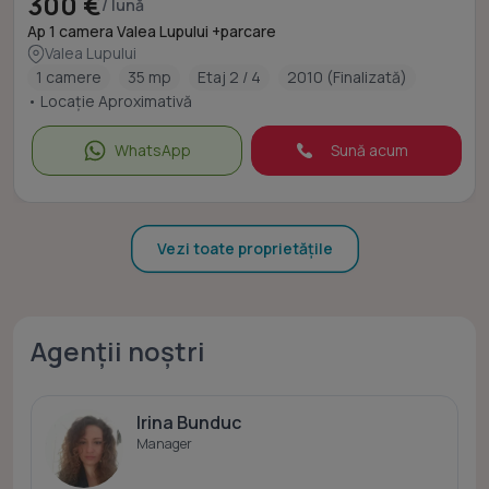
300 €
/ lună
Ap 1 camera Valea Lupului +parcare
Valea Lupului
1 camere
35 mp
Etaj 2 / 4
2010 (Finalizată)
• Locație Aproximativă
WhatsApp
Sună acum
Vezi toate proprietățile
Agenții noștri
Irina Bunduc
Manager