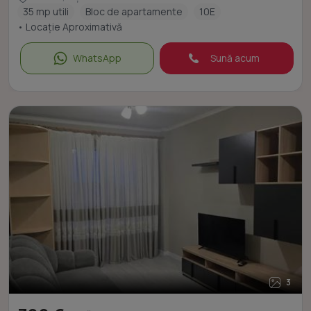
35 mp utili
Bloc de apartamente
10E
• Locație Aproximativă
WhatsApp
Sună acum
3