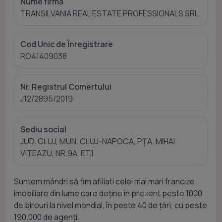
Nume firmă
TRANSILVANIA REAL ESTATE PROFESSIONALS SRL
Cod Unic de Înregistrare
RO41409038
Nr. Registrul Comertului
J12/2895/2019
Sediu social
JUD. CLUJ, MUN. CLUJ-NAPOCA, PȚA. MIHAI
VITEAZU, NR.9A, ET.1
Suntem mândri să fim afiliati celei mai mari francize
imobiliare din lume care deține în prezent peste 1000
de birouri la nivel mondial, în peste 40 de țări, cu peste
190.000 de agenți.