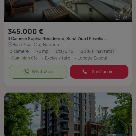
20
345.000 €
3 Camere Sophia Residence, Bună Ziua | Privelis ...
Bună Ziua, Cluj-Napoca
3 camere
76 mp
Etaj 6 / 6
2016 (Finalizată)
• Comision 0%
• Exclusivitate
• Locație Exactă
WhatsApp
Sună acum