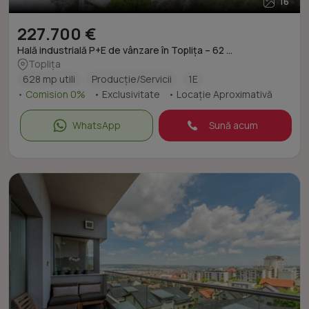
16
227.700 €
Hală industrială P+E de vânzare în Toplița – 62 ...
Toplița
628 mp utili
Producție/Servicii
1E
• Comision 0%
• Exclusivitate
• Locație Aproximativă
WhatsApp
Sună acum