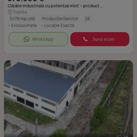
Clădire industrială cu potențial mixt – producț ...
Toplița
5.178 mp utili
Producție/Servicii
2E
• Exclusivitate
• Locație Exactă
WhatsApp
Sună acum