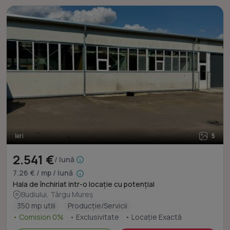
Ieri
5
2.541 €
/ lună
7.26 € / mp / lună
Hala de închiriat intr-o locație cu potențial
Budiului, Târgu Mureș
350 mp utili
Producție/Servicii
• Comision 0%
• Exclusivitate
• Locație Exactă