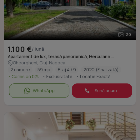
20
1.100 €
/ lună
Apartament de lux, terasă panoramică, Herculane ...
Gheorgheni, Cluj-Napoca
2 camere
59 mp
Etaj 4 / 9
2022 (Finalizată)
• Comision 0%
• Exclusivitate
• Locație Exactă
WhatsApp
Sună acum