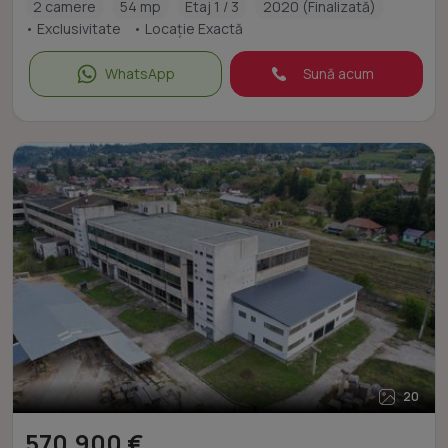
2 camere
54 mp
Etaj 1 / 3
2020 (Finalizată)
• Exclusivitate
• Locație Exactă
WhatsApp
Sună acum
20
570.900 €