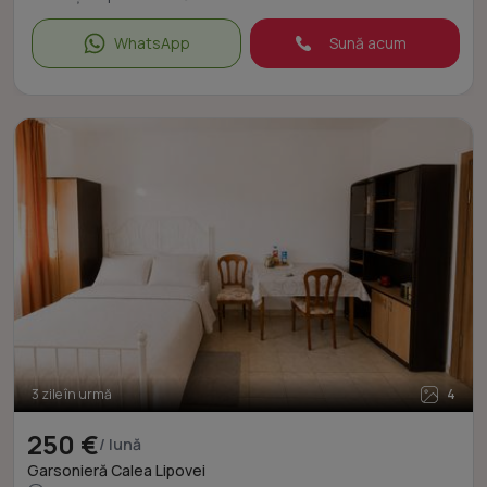
WhatsApp
Sună acum
3 zile în urmă
4
250 €
/ lună
Garsonieră Calea Lipovei