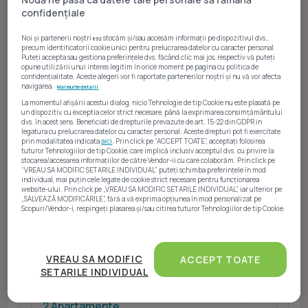
confidențiale
anunțuri rezidențiale
, dintre care
3 sunt
disponibile pentru vânzare
și
14 pentru închiriere
.
Noi și partenerii noștri
stocăm și/sau accesăm informații pe dispozitivul dvs.,
692
Portofoliul online indică o distribuție orientată în
precum identificatorii cookie unici pentru prelucrarea datelor cu caracter personal.
Puteți accepta sau gestiona preferințele dvs. făcând clic mai jos, respectiv vă puteți
principal către proprietățile rezidențiale disponibile
opune utilizării unui interes legitim în orice moment pe pagina cu politica de
confidențialitate. Aceste alegeri vor fi raportate partenerilor noștri și nu vă vor afecta
pentru închiriere.
navigarea.
Mai multe detalii
La momentul afișării acestui dialog, nicio Tehnologie de tip Cookie nu este plasată pe
un dispozitiv, cu exceptia celor strict necesare, până la exprimarea consimțământului
dvs. în acest sens. Beneficiati de drepturile prevazute de art. 15-22 din GDPR in
legatura cu prelucrarea datelor cu caracter personal. Aceste drepturi pot fi exercitate
Rezidențial
prin modalitatea indicata
aici
. Prin click pe “ACCEPT TOATE”, acceptați folosirea
tuturor Tehnologiilor de tip Cookie, care implică inclusiv acceptul dvs. cu privire la
stocarea/accesarea informațiilor de către Vendor-ii cu care colaborăm. Prin click pe
“VREAU SA MODIFIC SETARILE INDIVIDUAL” puteți schimba preferințele în mod
individual, mai puțin cele legate de cookie strict necesare pentru funcționarea
website-ului. Prin click pe „VREAU SA MODIFIC SETARILE INDIVIDUAL”, iar ulterior pe
„SALVEAZĂ MODIFICĂRILE”, fără a vă exprima opțiunea în mod personalizat pe
Scopuri/Vendor-i, respingeți plasarea și/sau citirea tuturor Tehnologiilor de tip Cookie.
Vânzări
Atât noi, cât și partenerii noștri prelucrăm datele
pentru a oferi:
VREAU SA MODIFIC
ACCEPT TOATE
SETARILE INDIVIDUAL
Măsurarea performanței reclamelor. Stocarea și/sau accesarea informațiilor de pe un
dispozitiv. Utilizarea profilurilor pentru selectarea conținutului personalizat.
Dezvoltarea și îmbunătățirea serviciilor. Crearea profilurilor de conținut personalizat.
Utilizarea profilurilor pentru selectarea publicității personalizate. Crearea profilurilor
2 Apartamente