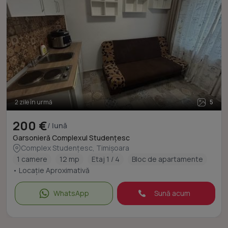
2 zile în urmă
5
200 €
/ lună
Garsonieră Complexul Studențesc
Complex Studențesc, Timișoara
1 camere
12 mp
Etaj 1 / 4
Bloc de apartamente
• Locație Aproximativă
WhatsApp
Sună acum