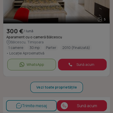
5
300 €
/ lună
Aparament cu o cameră Bălcescu
Bălcescu, Timișoara
1 camere
30 mp
Parter
2010 (Finalizată)
• Locație Aproximativă
WhatsApp
Sună acum
Vezi toate proprietățile
Trimite mesaj
Sună acum