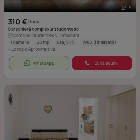
4
310 €
/ lună
Garsonieră complexul studențesc
Complex Studențesc, Timișoara
1 camere
20 mp
Etaj 5 / 5
1980 (Finalizată)
• Locație Aproximativă
WhatsApp
Sună acum