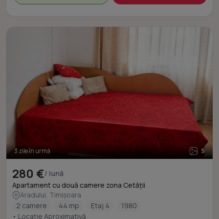
3 zile în urmă
5
280 €
/ lună
Apartament cu două camere zona Cetății
Aradului, Timișoara
2 camere
44 mp
Etaj 4
1980
• Locație Aproximativă