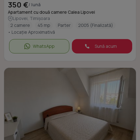
350 €
/ lună
Apartament cu două camere Calea Lipovei
Lipovei, Timișoara
2 camere
45 mp
Parter
2005 (Finalizată)
• Locație Aproximativă
WhatsApp
Sună acum