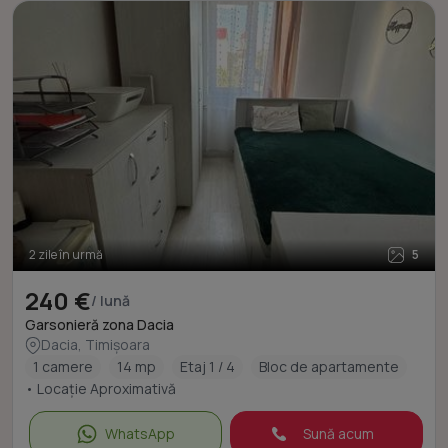
2 zile în urmă
5
240 €
/ lună
Garsonieră zona Dacia
Dacia, Timișoara
1 camere
14 mp
Etaj 1 / 4
Bloc de apartamente
• Locație Aproximativă
WhatsApp
Sună acum