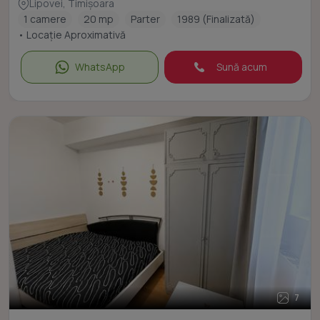
Lipovei, Timișoara
1 camere
20 mp
Parter
1989 (Finalizată)
• Locație Aproximativă
WhatsApp
Sună acum
7