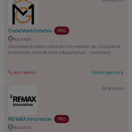
- Consultanță post-vânzare: Recomandări pentru
reinvestirea profitului (ex: achiziționarea altei proprietăți,
oportunități de portofoliu).
Good Mark Estates
PRO
București
Good Mark Estates oferă servicii premium de consultanță
imobiliară în zona de nord a Bucureștiului – Dorobanți,
Floreasca, Aviatorilor și Pipera. Suntem specializați în
închirieri și vânzări de apartamente și vile, oferind
seriozitate, discreție și soluții adaptate fiecărui client.
Vezi telefon
Detalii agenție
68 anunțuri
RE/MAX Innovation
PRO
București