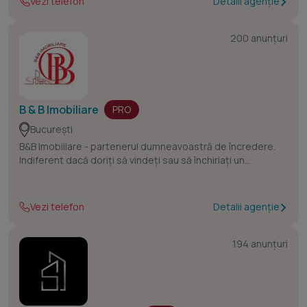
Vezi telefon
Detalii agenție
200 anunțuri
B & B Imobiliare
PRO
București
B&B Imobiliare - partenerul dumneavoastră de încredere.
Indiferent dacă doriți să vindeți sau să închiriați un
apartament, o casă sau un spațiu comercial, ne angajăm să
vă asigurăm o experiență fluidă și eficientă.
Vezi telefon
Detalii agenție
194 anunțuri