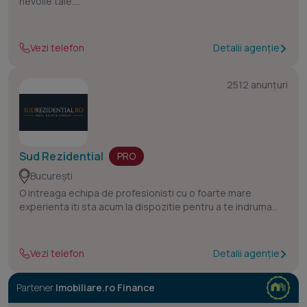
nevoile tale.
Evoluția domeniului imobiliar în România cere o nouă
abordare și o nouă viziune. Habitat Group pune la
dispoziție resursele, informațiile și experiență pentru
Vezi telefon
Detalii agenție
îndeplini cerințele clienților noștri
2512 anunțuri
Sud Rezidential
PRO
București
O intreaga echipa de profesionisti cu o foarte mare
experienta iti sta acum la dispozitie pentru a te indruma
catre cea mai buna investitie imobiliara, iar daca te afli in
cautarea unei locuinte noi in oferta noastra vei gasi cea mai
buna optiune indiferent ca este un apartament, casa
Vezi telefon
Detalii agenție
moderna cu gradina sau o casa modulara.
Partener
Imobiliare.ro Finance