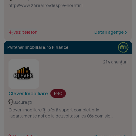
Mamaia.
http://www.24real.ro/despre-noi.html
Vezi telefon
Detalii agenție
Partener
Imobiliare.ro Finance
214 anunțuri
Clever Imobiliare
PRO
București
Clever Imobiliare îți oferă suport complet prin:
-apartamente noi de la dezvoltatori cu 0% comision
-proprietăți atent selectate din piața de revânzare.
-o echipă dedicată de brokeri pentru soluții bancare