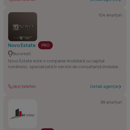
înțelegere, oferindu-ți serviciul pe care ni-l dorim și noi,
atunci când suntem în postura de clienți.
Capacitatea și pregătirea noastră de a răspunde nevoilor
104 anunțuri
tale se reflectă în calitatea dialogului pe care îl vom avea.
Te invităm să ne contactezi și să descoperi cum te putem
asista.
Novo Estate
PRO
București
Novo Estate este o companie imobiliară cu capital
românesc, specializată în servicii de consultanță imobiliară:
vânzări, închirieri și administrare de proprietăți. Cu sediul în
centrul Bucureștiului, echipa Novo Estate activează cu
eficiență în toate zonele orașului și oferă soluții
Vezi telefon
Detalii agenție
personalizate adaptate nevoilor clienților..
În decursul a peste 3 ani de activitate, am finalizat cu
88 anunțuri
succes peste 250 de tranzacții imobiliare, construind o
reputație solidă bazată pe profesionalism, transparență și
rezultate concrete.