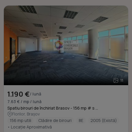
11
1.190 €
/ lună
7.63 € / mp / lună
Spatiu birouri de închiriat Brasov - 156 mp # s ...
Florilor, Brașov
156 mp utili
Clădire de birouri
8E
2005 (Există)
• Locație Aproximativă