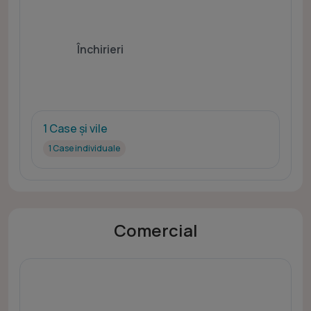
Închirieri
1 Case și vile
1 Case individuale
Comercial