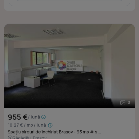
3
955 €
/ lună
10.27 € / mp / lună
Spațiu birouri de închiriat Brașov - 93 mp # s ...
Răcădău, Brașov