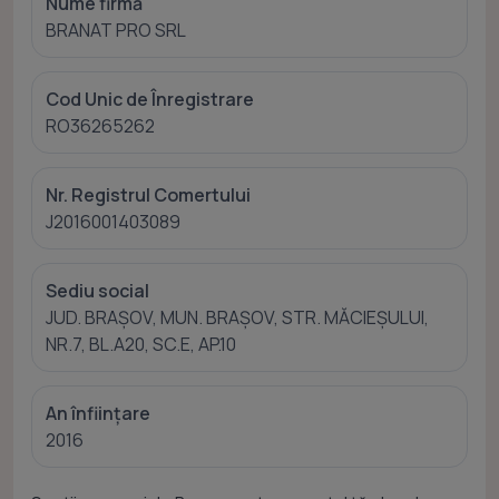
Nume firmă
BRANAT PRO SRL
Cod Unic de Înregistrare
RO36265262
Nr. Registrul Comertului
J2016001403089
Sediu social
JUD. BRAŞOV, MUN. BRAŞOV, STR. MĂCIEŞULUI,
NR.7, BL.A20, SC.E, AP.10
An înființare
2016