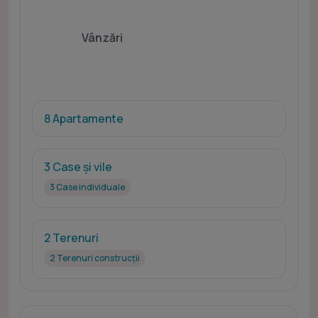
limitate pentru a selecta publicitatea. Utilizarea datelor limitate pentru a selecta
conținutul. Date precise de geolocație și identificarea prin scanarea dispozitivului.
Listă parteneri (furnizori)
Vânzări
8 Apartamente
3 Case și vile
3 Case individuale
2 Terenuri
2 Terenuri construcții