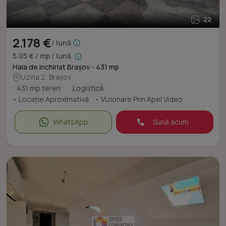
22
2.178 €
/ lună
5.05 € / mp / lună
Hala de inchiriat Brașov - 431 mp
Uzina 2, Brașov
431 mp teren
Logistică
• Locație Aproximativă
• Vizionare Prin Apel Video
WhatsApp
Sună acum