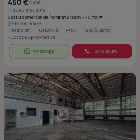
450 €
/ lună
11.25 € / mp / lună
Spatiu comercial de închiriat Brasov - 40 mp # ...
Florilor, Brașov
40 mp utili
Casă/Vilă
P+2E
1983 (Există)
• Locație Aproximativă
WhatsApp
Sună acum