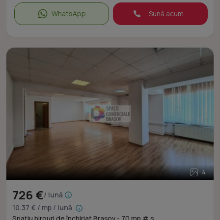
WhatsApp
Sună acum
4
726 €
/ lună
10.37 € / mp / lună
Spațiu birouri de închiriat Brașov - 70 mp # s ...