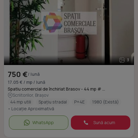
3
750 €
/ lună
17.05 € / mp / lună
Spatiu comercial de închiriat Brasov - 44 mp # ...
Scriitorilor, Brașov
44 mp utili
Spațiu stradal
P+4E
1980 (Există)
• Locație Aproximativă
WhatsApp
Sună acum