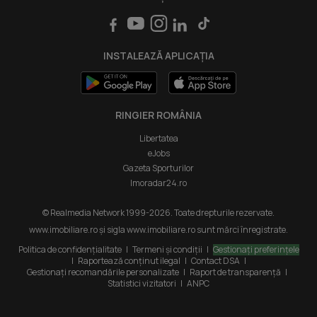
Luni - Vineri 08:00 - 20:00
Servicii
Punct de lucru - București: Iride Business Park, Bld. Dimitrie
Intră în cont Profesioniști
Pompeiu 9-9A, Clădirea B2B,
INSTALEAZĂ APLICAȚIA
020335, Sector 2, București, România
RINGIER ROMÂNIA
Libertatea
eJobs
Gazeta Sporturilor
Imoradar24.ro
© Realmedia Network 1999-2026. Toate drepturile rezervate.
www.imobiliare.ro și sigla www.imobiliare.ro sunt mărci înregistrate.
Politica de confidențialitate
|
Termeni și condiții
|
Gestionați preferințele
|
Raportează conținut ilegal
|
Contact DSA
|
Gestionați recomandările personalizate
|
Raport de transparență
|
Statistici vizitatori
|
ANPC