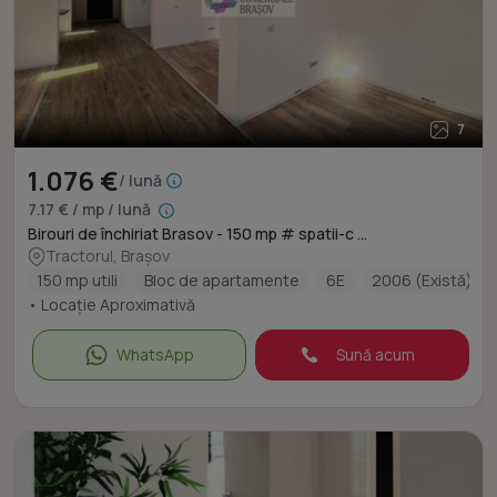
7
1.076 €
/ lună
7.17 € / mp / lună
Birouri de închiriat Brasov - 150 mp # spatii-c ...
Tractorul, Brașov
150 mp utili
Bloc de apartamente
6E
2006 (Există)
• Locație Aproximativă
WhatsApp
Sună acum