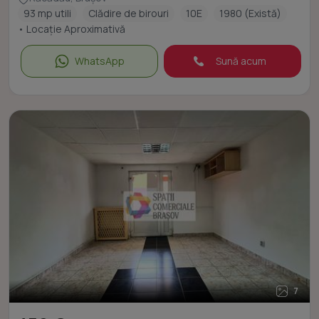
93 mp utili
Clădire de birouri
10E
1980 (Există)
• Locație Aproximativă
WhatsApp
Sună acum
7