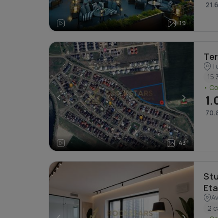
21.6
19
Ter
Tu
15.
• C
<
>
1.
70.
43
Stu
Eta
Av
2 
<
>