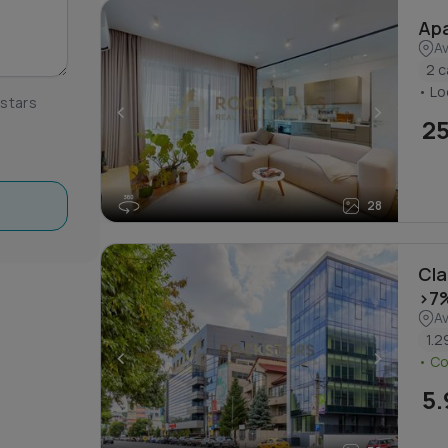
Apa
Av
2 
• Lo
kstars
<
>
2
28
Cla
>7%
Av
1.2
<
>
• C
5.