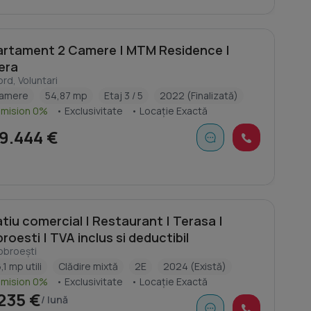
rtament 2 Camere | MTM Residence |
era
rd, Voluntari
camere
54,87 mp
Etaj 3 / 5
2022 (Finalizată)
omision 0%
• Exclusivitate
• Locație Exactă
9.444 €
tiu comercial | Restaurant | Terasa |
roesti | TVA inclus si deductibil
obroești
,1 mp utili
Clădire mixtă
2E
2024 (Există)
omision 0%
• Exclusivitate
• Locație Exactă
235 €
/ lună