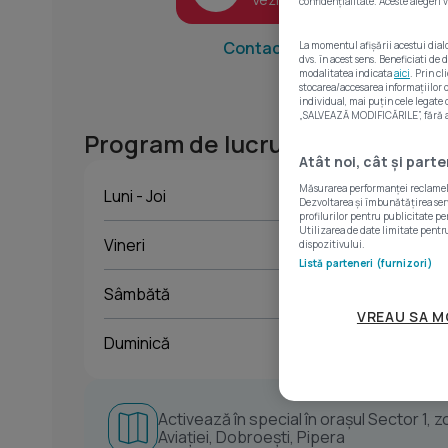
confidențialitate. Aceste alegeri v
Contactează agent
La momentul afișării acestui dial
dvs. în acest sens. Beneficiati de
modalitatea indicata
aici
. Prin c
stocarea/accesarea informațiilor
individual, mai puțin cele legate
„SALVEAZĂ MODIFICĂRILE”, fără a v
Program de lucru
Atât noi, cât și part
Măsurarea performanței reclamelor
Luni - Joi
09:00 
Dezvoltarea și îmbunătățirea servi
profilurilor pentru publicitate pe
Utilizarea de date limitate pentru
Vineri
09:00 
dispozitivului.
Listă parteneri (furnizori)
Sâmbătă
09:00 
VREAU SA M
Duminică
09:00 
Activează în special în orașul Sector 1, 
Aviației, Dobroești, Pipera