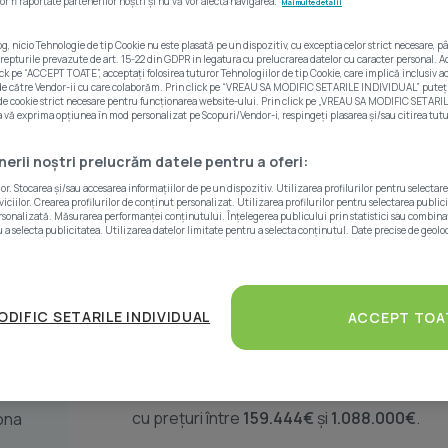
or fi raportate partenerilor noștri și nu vă vor afecta navigarea.
Mai multe detalii
og, nicio Tehnologie de tip Cookie nu este plasată pe un dispozitiv, cu exceptia celor strict necesare
 drepturile prevazute de art. 15-22 din GDPR in legatura cu prelucrarea datelor cu caracter personal. Ac
lick pe “ACCEPT TOATE”, acceptați folosirea tuturor Tehnologiilor de tip Cookie, care implică inclusiv ac
 de către Vendor-ii cu care colaborăm. Prin click pe “VREAU SA MODIFIC SETARILE INDIVIDUAL” puteț
Vânzări
 de cookie strict necesare pentru funcționarea website-ului. Prin click pe „VREAU SA MODIFIC SETARIL
ă exprima opțiunea în mod personalizat pe Scopuri/Vendor-i, respingeți plasarea și/sau citirea tutur
enerii noștri prelucrăm datele pentru a oferi:
. Stocarea și/sau accesarea informațiilor de pe un dispozitiv. Utilizarea profilurilor pentru selectar
- 17:00
ciilor. Crearea profilurilor de conținut personalizat. Utilizarea profilurilor pentru selectarea public
rsonalizată. Măsurarea performanței conținutului. Înțelegerea publicului prin statistici sau combinați
 a selecta publicitatea. Utilizarea datelor limitate pentru a selecta conținutul. Date precise de geoloc
- 17:00
Statistici anunțuri
- 17:00
Mihail DRUGA
are în prezent
15 proprietăț
ODIFIC SETARILE INDIVIDUAL
ACCEPT TOA
- 17:00
Imobiliare.ro.
În ultimele 12 luni,
Mihail DRUGA
a avut
12 p
cu prețuri între
159.444€
și
1.088.000€
.
zona