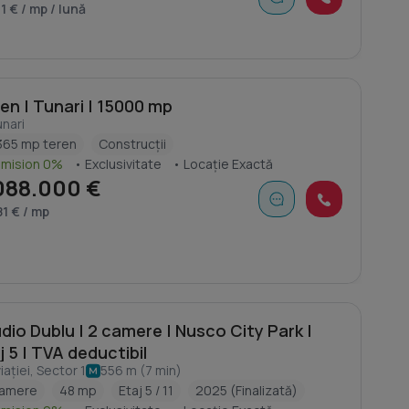
1 € / mp / lună
en | Tunari | 15000 mp
nari
365 mp teren
Construcții
omision 0%
• Exclusivitate
• Locație Exactă
088.000 €
81 € / mp
dio Dublu | 2 camere | Nusco City Park |
j 5 | TVA deductibil
iației, Sector 1
556 m (7 min)
camere
48 mp
Etaj 5 / 11
2025 (Finalizată)