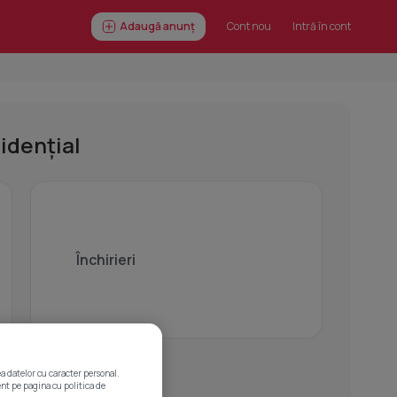
Adaugă anunț
Cont nou
Intră în cont
idențial
Închirieri
mercial
a datelor cu caracter personal.
ent pe pagina cu politica de