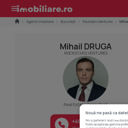
Agenții imobiliare
București
Rockstars Ventures
Miha
Mihail DRUGA
ROCKSTARS VENTURES
Real Estate Consultant
Nouă ne pasă ca datel
+403 ........
Noi și partenerii noștri
stocăm 
692
Puteți accepta sau gestiona prefer
Vezi tot numărul