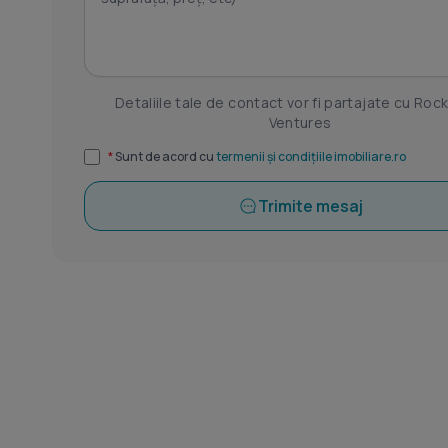
Detaliile tale de contact vor fi partajate cu Roc
Ventures
*
Sunt de acord cu
termenii și condițiile imobiliare.ro
Trimite mesaj