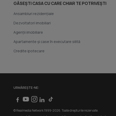
GĂSEȘTI CASA CU CARE CHIAR TE POTRIVEȘTI
Ansambluri rezidențiale
Dezvoltatori imobiliari
Agenții imobiliare
Apartamente și case în executare silită
Credite ipotecare
URMĂREȘTE-NE:
© Realmedia Network 1999-2026. Toate drepturile rezervate.