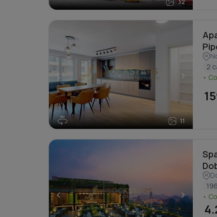
32
Apa
Pip
No
2 
<
>
• C
15
11
Spa
Dob
D
196
<
>
• C
4.