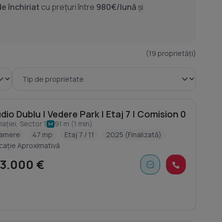
de închiriat
cu prețuri între
980€/lună
și
(
19
proprietăți)
Studio Dublu | Vedere Park | Etaj 7 | Comision 0
iației, Sector 1
91 m (1 min)
camere
47 mp
Etaj 7 / 11
2025 (Finalizată)
cație Aproximativă
3.000 €