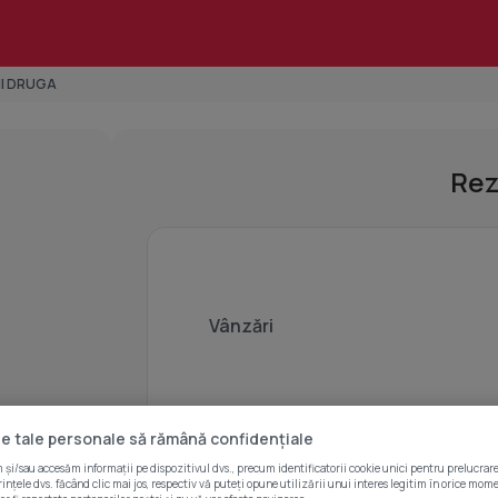
il DRUGA
Rez
Vânzări
e tale personale să rămână confidențiale
Co
și/sau accesăm informații pe dispozitivul dvs., precum identificatorii cookie unici pentru prelucrare
ințele dvs. făcând clic mai jos, respectiv vă puteți opune utilizării unui interes legitim în orice mom