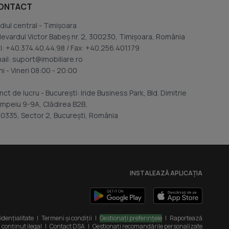
ONTACT
diul central - Timișoara
levardul Victor Babeș nr. 2, 300230, Timișoara, România
l: +40.374.40.44.98 / Fax: +40.256.401.179
ail: suport@imobiliare.ro
ni - Vineri 08:00 - 20:00
nct de lucru - București: Iride Business Park, Bld. Dimitrie
mpeiu 9-9A, Clădirea B2B,
0335, Sector 2, București, România
INSTALEAZĂ APLICAȚIA
fidențialitate
|
Termeni și condiții
|
Gestionați preferințele
|
Raportează
conținut ilegal
|
Contact DSA
|
Gestionați recomandările personalizate