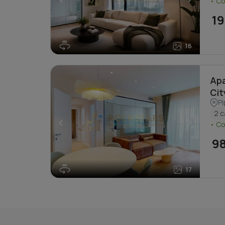
• C
19
16
Apa
Cit
Pi
2 
<
>
• C
9
17