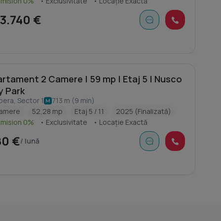
omision 0%
• Exclusivitate
• Locație Exactă
3.740 €
rtament 2 Camere | 59 mp | Etaj 5 | Nusco
y Park
pera, Sector 1
713 m (9 min)
camere
52,28 mp
Etaj 5 / 11
2025 (Finalizată)
omision 0%
• Exclusivitate
• Locație Exactă
80 €
/ lună