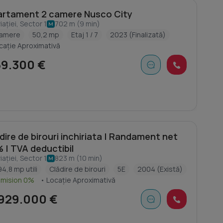
rtament 2 camere Nusco City
iației, Sector 1
702 m (9 min)
camere
50,2 mp
Etaj 1 / 7
2023 (Finalizată)
cație Aproximativă
59.300 €
dire de birouri inchiriata | Randament net
 | TVA deductibil
iației, Sector 1
823 m (10 min)
94,8 mp utili
Clădire de birouri
5E
2004 (Există)
omision 0%
• Locație Aproximativă
929.000 €