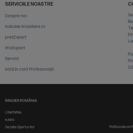
SERVICIILE NOASTRE
C
Se
Despre noi
Bu
Indicele Imobiliare.ro
Te
Em
prețExpert
Lu
imoExpert
Pu
Servicii
Po
02
Intră în cont Profesioniști
RINGIER ROMÂNIA
Libertatea
eJobs
Politica de con
Gazeta Sporturilor