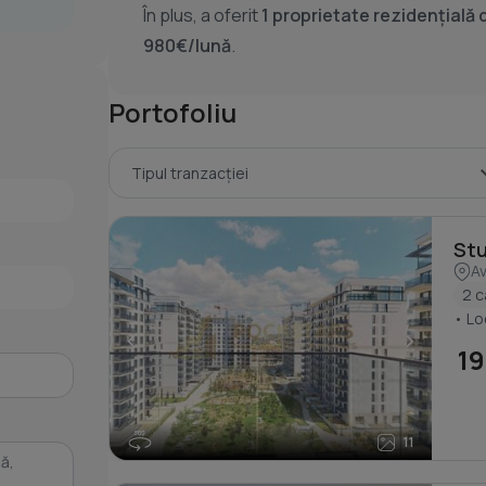
În plus, a oferit
1 proprietate rezidențială 
980€/lună
.
Portofoliu
Av
2 
• Lo
<
>
19
11