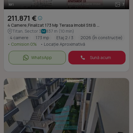
Ieri
7
211.871 €
4 Camere,Finalizat 173 Mp Terasa Imobil Stil B ...
Titan, Sector 3
837 m (10 min)
4 camere
173 mp
Etaj 2 / 3
2026 (În construcție)
• Comision 0%
• Locație Aproximativă
WhatsApp
Sună acum