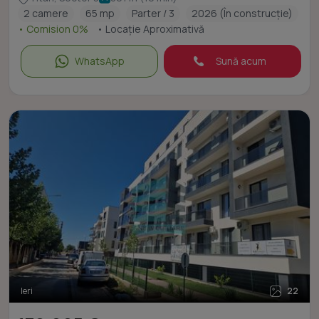
2 camere
65 mp
Parter / 3
2026 (În construcție)
• Comision 0%
• Locație Aproximativă
WhatsApp
Sună acum
Ieri
22