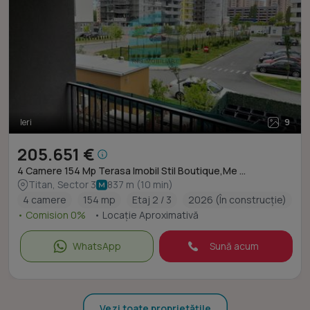
Ieri
9
205.651 €
4 Camere 154 Mp Terasa Imobil Stil Boutique,Me ...
Titan, Sector 3
837 m (10 min)
4 camere
154 mp
Etaj 2 / 3
2026 (În construcție)
• Comision 0%
• Locație Aproximativă
WhatsApp
Sună acum
Vezi toate proprietățile