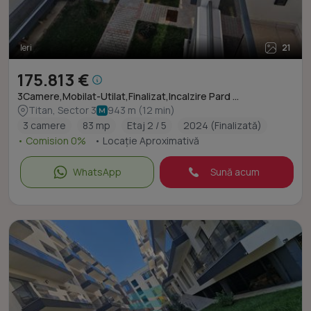
Ieri
21
175.813 €
3Camere,Mobilat-Utilat,Finalizat,Incalzire Pard ...
Titan, Sector 3
943 m (12 min)
3 camere
83 mp
Etaj 2 / 5
2024 (Finalizată)
• Comision 0%
• Locație Aproximativă
WhatsApp
Sună acum