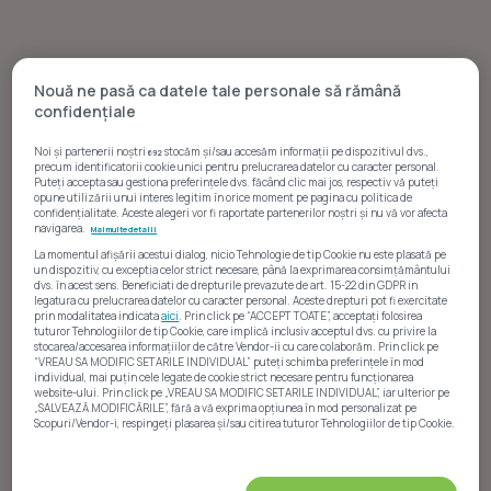
Nouă ne pasă ca datele tale personale să rămână
confidențiale
Noi și partenerii noștri
stocăm și/sau accesăm informații pe dispozitivul dvs.,
692
precum identificatorii cookie unici pentru prelucrarea datelor cu caracter personal.
Puteți accepta sau gestiona preferințele dvs. făcând clic mai jos, respectiv vă puteți
opune utilizării unui interes legitim în orice moment pe pagina cu politica de
confidențialitate. Aceste alegeri vor fi raportate partenerilor noștri și nu vă vor afecta
navigarea.
Mai multe detalii
La momentul afișării acestui dialog, nicio Tehnologie de tip Cookie nu este plasată pe
Statistici anunțuri
un dispozitiv, cu exceptia celor strict necesare, până la exprimarea consimțământului
dvs. în acest sens. Beneficiati de drepturile prevazute de art. 15-22 din GDPR in
legatura cu prelucrarea datelor cu caracter personal. Aceste drepturi pot fi exercitate
TNS ELITE IMOB
are în prezent pe Imobiliare.ro
248
prin modalitatea indicata
aici
. Prin click pe “ACCEPT TOATE”, acceptați folosirea
tuturor Tehnologiilor de tip Cookie, care implică inclusiv acceptul dvs. cu privire la
de anunțuri
rezidențiale, dintre care
238
sunt
stocarea/accesarea informațiilor de către Vendor-ii cu care colaborăm. Prin click pe
“VREAU SA MODIFIC SETARILE INDIVIDUAL” puteți schimba preferințele în mod
disponibile pentru
vânzare
și
10
pentru
închiriere
.
individual, mai puțin cele legate de cookie strict necesare pentru funcționarea
website-ului. Prin click pe „VREAU SA MODIFIC SETARILE INDIVIDUAL”, iar ulterior pe
Portofoliul curent sugerează o specializare pentru
„SALVEAZĂ MODIFICĂRILE”, fără a vă exprima opțiunea în mod personalizat pe
proprietăți rezidențiale disponibile pentru
vânzare
,
Scopuri/Vendor-i, respingeți plasarea și/sau citirea tuturor Tehnologiilor de tip Cookie.
iar în ultimele 12 luni au fost listate în principal
Atât noi, cât și partenerii noștri prelucrăm datele
apartamente, alături de câteva alte tipuri de locuințe.