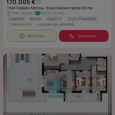
170.005 €
Titan-Pallady-Metrou- 3Cam-Mutare rapida-80 mp- ...
Titan, Sector 3
943 m (12 min)
3 camere
80 mp
Etaj 3 / 5
2024 (Finalizată)
• Comision 0%
• Locație Aproximativă
WhatsApp
Sună acum