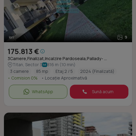
Ieri
9
175.813 €
3Camere,Finalizat,Incalzire Pardoseala,Pallady- ...
Titan, Sector 3
816 m (10 min)
3 camere
85 mp
Etaj 2 / 5
2024 (Finalizată)
• Comision 0%
• Locație Aproximativă
WhatsApp
Sună acum