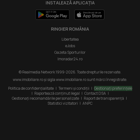
INSTALEAZĂ APLICAȚIA
020335, Sector 2, București, România
RINGIER ROMÂNIA
Libertatea
eJobs
Gazeta Sporturilor
Imoradar24.ro
© Realmedia Network 1999-2026. Toate drepturile rezervate.
www.imobiliare.ro și sigla www.imobiliare.ro sunt mărci înregistrate.
Politica de confidențialitate
|
Termeni și condiții
|
Gestionați preferințele
|
Raportează conținut ilegal
|
Contact DSA
|
Gestionați recomandările personalizate
|
Raport de transparență
|
Statistici vizitatori
|
ANPC