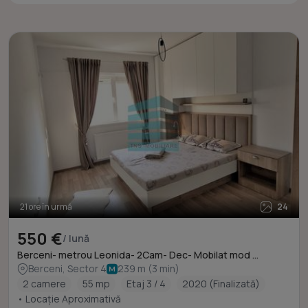
21 ore în urmă
24
550 €
/ lună
Berceni- metrou Leonida- 2Cam- Dec- Mobilat mod ...
Berceni, Sector 4
239 m (3 min)
2 camere
55 mp
Etaj 3 / 4
2020 (Finalizată)
• Locație Aproximativă