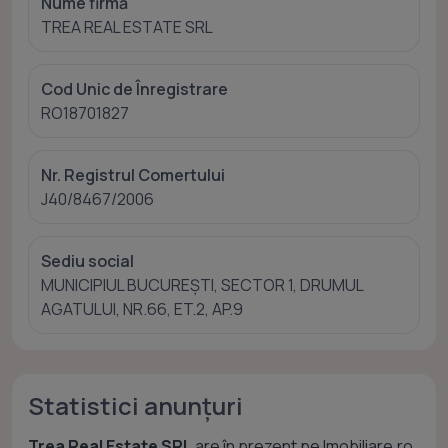
Nume firmă
TREA REAL ESTATE SRL
Cod Unic de Înregistrare
RO18701827
Nr. Registrul Comertului
J40/8467/2006
Sediu social
MUNICIPIUL BUCUREŞTI, SECTOR 1, DRUMUL
AGATULUI, NR.66, ET.2, AP.9
Statistici anunțuri
Trea Real Estate SRL
are în prezent pe Imobiliare.ro