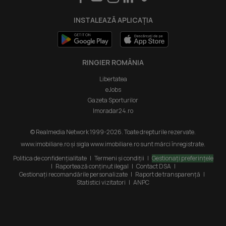
Punct de lucru - București: Iride Business Park, Bld. Dimitrie
Intră în cont Profesioniști
Pompeiu 9-9A, Clădirea B2B,
INSTALEAZĂ APLICAȚIA
020335, Sector 2, București, România
RINGIER ROMÂNIA
Libertatea
eJobs
Gazeta Sporturilor
Imoradar24.ro
© Realmedia Network 1999-2026. Toate drepturile rezervate.
www.imobiliare.ro și sigla www.imobiliare.ro sunt mărci înregistrate.
Politica de confidențialitate
|
Termeni și condiții
|
Gestionați preferințele
|
Raportează conținut ilegal
|
Contact DSA
|
Gestionați recomandările personalizate
|
Raport de transparență
|
Statistici vizitatori
|
ANPC