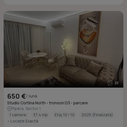
25
650 €
/ lună
Studio Cortina North - tronson D3 - parcare
Pipera, Sector 1
1 camere
37,4 mp
Etaj 10 / 10
2025 (Finalizată)
• Locație Exactă