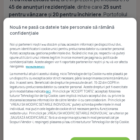
45 de anunțuri rezidențiale
, dintre care
25 sunt
pentru vânzare
și
20 pentru închiriere
. Portofoliul
din ultimele 12 luni indică o distribuție în care
Nouă ne pasă ca datele tale personale să rămână
majoritatea sunt apartamente, iar unele sunt case, cu
confidențiale
prețuri pentru vânzare între
96K Euro
și
900K Euro
și
pentru închiriere între
425 Euro
și
4,500 Euro
.
Noi și partenerii noștri
stocăm și/sau accesăm informații pe dispozitivul dvs.,
692
precum identificatorii cookie unici pentru prelucrarea datelor cu caracter personal.
Puteți accepta sau gestiona preferințele dvs. făcând clic mai jos, respectiv vă puteți
opune utilizării unui interes legitim în orice moment pe pagina cu politica de
confidențialitate. Aceste alegeri vor fi raportate partenerilor noștri și nu vă vor afecta
navigarea.
Mai multe detalii
Rezidențial
La momentul afișării acestui dialog, nicio Tehnologie de tip Cookie nu este plasată pe
un dispozitiv, cu exceptia celor strict necesare, până la exprimarea consimțământului
dvs. în acest sens. Beneficiati de drepturile prevazute de art. 15-22 din GDPR in
legatura cu prelucrarea datelor cu caracter personal. Aceste drepturi pot fi exercitate
prin modalitatea indicata
aici
. Prin click pe “ACCEPT TOATE”, acceptați folosirea
tuturor Tehnologiilor de tip Cookie, care implică inclusiv acceptul dvs. cu privire la
stocarea/accesarea informațiilor de către Vendor-ii cu care colaborăm. Prin click pe
“VREAU SA MODIFIC SETARILE INDIVIDUAL” puteți schimba preferințele în mod
individual, mai puțin cele legate de cookie strict necesare pentru funcționarea
Vânzări
website-ului. Prin click pe „VREAU SA MODIFIC SETARILE INDIVIDUAL”, iar ulterior pe
„SALVEAZĂ MODIFICĂRILE”, fără a vă exprima opțiunea în mod personalizat pe
Scopuri/Vendor-i, respingeți plasarea și/sau citirea tuturor Tehnologiilor de tip Cookie.
Atât noi, cât și partenerii noștri prelucrăm datele