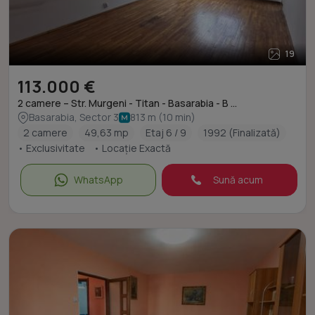
19
113.000 €
2 camere – Str. Murgeni - Titan - Basarabia - B ...
Basarabia, Sector 3
813 m (10 min)
2 camere
49,63 mp
Etaj 6 / 9
1992 (Finalizată)
• Exclusivitate
• Locație Exactă
WhatsApp
Sună acum