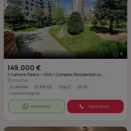
9
149.000 €
2 Camere Pipera – OMV | Complex Rezidențial cu ...
Voluntari
2 camere
51,66 mp
Etaj 2
2019
• Locație Exactă
WhatsApp
Sună acum