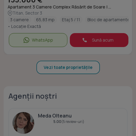
Apartament 3 Camere Complex Răsărit de Soare | ...
Titan, Sector 3
3 camere
65,83 mp
Etaj 5 / 11
Bloc de apartamente
• Locație Exactă
WhatsApp
Sună acum
Vezi toate proprietățile
Agenții noștri
Meda Olteanu
5.00
(5 review-uri)