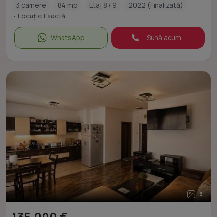
3 camere
84 mp
Etaj 8 / 9
2022 (Finalizată)
• Locație Exactă
WhatsApp
Sună acum
9
135.000 €