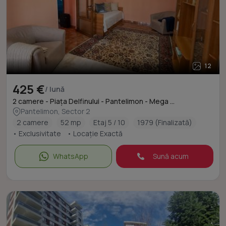
12
425 €
/ lună
2 camere - Piața Delfinului - Pantelimon - Mega ...
Pantelimon, Sector 2
2 camere
52 mp
Etaj 5 / 10
1979 (Finalizată)
• Exclusivitate
• Locație Exactă
WhatsApp
Sună acum