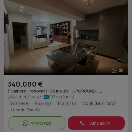
20
340.000 €
3 Camere - renovat | 106 mp utili | UPGROUND - ...
Aviației, Sector 1
197 m (2 min)
3 camere
95,6 mp
Etaj 1 / 16
2008 (Finalizată)
• Locație Exactă
WhatsApp
Sună acum