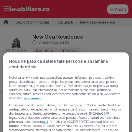
Anunț
Dezvoltatori imobiliari
București
New Gea Residence
New Gea Residence
Strada Plugușor 29
0
Anunțuri
0
Proiecte
Nouă ne pasă ca datele tale personale să rămână
NEW GEA RESIDENCE SRL
CUI:
RO43010423
confidențiale
Reg. Comerț.:
J40/11101/2020
Noi și partenerii noștri
stocăm și/sau accesăm informații pe dispozitivul dvs.,
692
Cere detalii
Vezi telefon
precum identificatorii cookie unici pentru prelucrarea datelor cu caracter personal.
Puteți accepta sau gestiona preferințele dvs. făcând clic mai jos, respectiv vă puteți
opune utilizării unui interes legitim în orice moment pe pagina cu politica de
confidențialitate. Aceste alegeri vor fi raportate partenerilor noștri și nu vă vor afecta
navigarea.
Mai multe detalii
La momentul afișării acestui dialog, nicio Tehnologie de tip Cookie nu este plasată pe
Acest dezvoltator nu are ansambluri rezidențiale
un dispozitiv, cu exceptia celor strict necesare, până la exprimarea consimțământului
disponibile în prezent.
dvs. în acest sens. Beneficiati de drepturile prevazute de art. 15-22 din GDPR in
legatura cu prelucrarea datelor cu caracter personal. Aceste drepturi pot fi exercitate
prin modalitatea indicata
aici
. Prin click pe “ACCEPT TOATE”, acceptați folosirea
tuturor Tehnologiilor de tip Cookie, care implică inclusiv acceptul dvs. cu privire la
stocarea/accesarea informațiilor de către Vendor-ii cu care colaborăm. Prin click pe