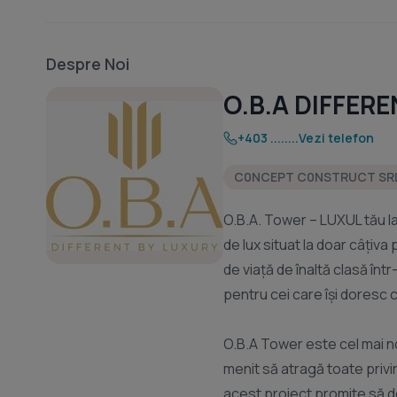
Despre Noi
O.B.A DIFFER
+403 ........
Vezi telefon
C0NCEPT C0NSTRUCT SR
O.B.A. Tower – LUXUL tău l
de lux situat la doar câțiva
de viață de înaltă clasă în
pentru cei care își doresc
O.B.A Tower este cel mai no
menit să atragă toate privir
acest proiect promite să de