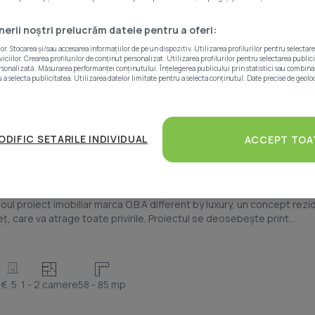
1
Proiecte
5
Apartamente
enerii noștri prelucrăm datele pentru a oferi:
. Stocarea și/sau accesarea informațiilor de pe un dispozitiv. Utilizarea profilurilor pentru selectar
ciilor. Crearea profilurilor de conținut personalizat. Utilizarea profilurilor pentru selectarea public
rsonalizată. Măsurarea performanței conținutului. Înțelegerea publicului prin statistici sau combinați
 a selecta publicitatea. Utilizarea datelor limitate pentru a selecta conținutul. Date precise de geoloc
ODIFIC SETARILE INDIVIDUAL
ACCEPT TOA
ER
l proiect imobiliar marca O.B.A different by luxury, un concept rezid
ț, care va atrage toate privirile. Proiectul se deosebește print...
 €
5
1 - 2 camere
58 - 85 mp