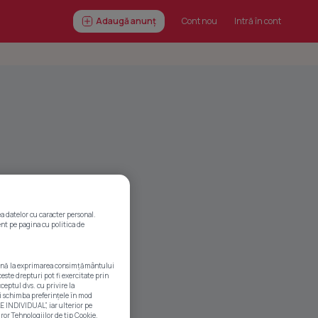
Adaugă anunț
Cont nou
Intră în cont
a datelor cu caracter personal.
ent pe pagina cu politica de
, până la exprimarea consimțământului
este drepturi pot fi exercitate prin
ceptul dvs. cu privire la
i schimba preferințele în mod
E INDIVIDUAL”, iar ulterior pe
or Tehnologiilor de tip Cookie.