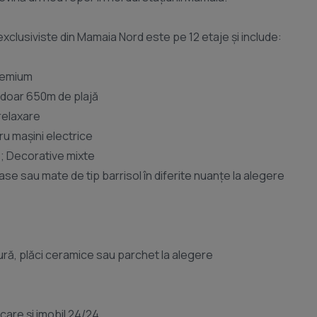
clusiviste din Mamaia Nord este pe 12 etaje și include:
remium
 doar 650m de plajă
relaxare
ru mașini electrice
e; Decorative mixte
ase sau mate de tip barrisol în diferite nuanțe la alegere
ură, plăci ceramice sau parchet la alegere
are și imobil 24/24