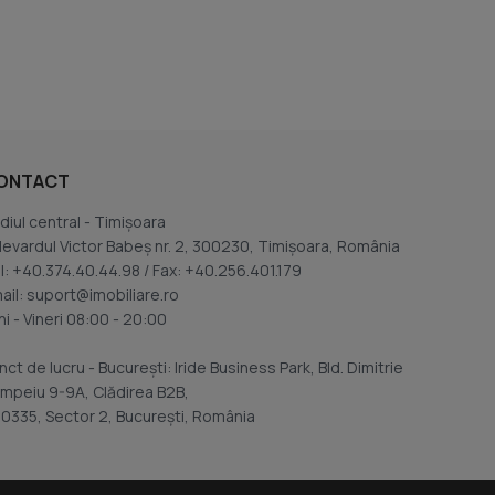
ONTACT
diul central - Timișoara
levardul Victor Babeș nr. 2, 300230, Timișoara, România
l: +40.374.40.44.98 / Fax: +40.256.401.179
ail: suport@imobiliare.ro
ni - Vineri 08:00 - 20:00
nct de lucru - București: Iride Business Park, Bld. Dimitrie
mpeiu 9-9A, Clădirea B2B,
0335, Sector 2, București, România