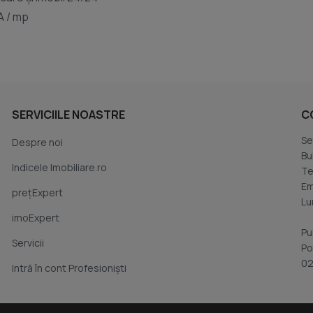
VA / mp
SERVICIILE NOASTRE
C
Se
Despre noi
Bu
Indicele Imobiliare.ro
Te
Em
prețExpert
Lu
imoExpert
Pu
Servicii
Po
02
Intră în cont Profesioniști