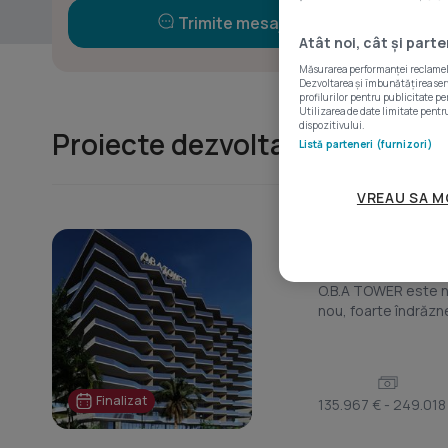
Trimite mesaj
Atât noi, cât și part
Măsurarea performanței reclamelor
Dezvoltarea și îmbunătățirea servi
profilurilor pentru publicitate pe
Utilizarea de date limitate pentru
dispozitivului.
Proiecte dezvoltator (1)
Listă parteneri (furnizori)
VREAU SA M
O.B.A TOW
Nord, Mamaia
O.B.A TOWER este nou
nou, foarte îndrăzne
Finalizat
135.967 € - 249.018