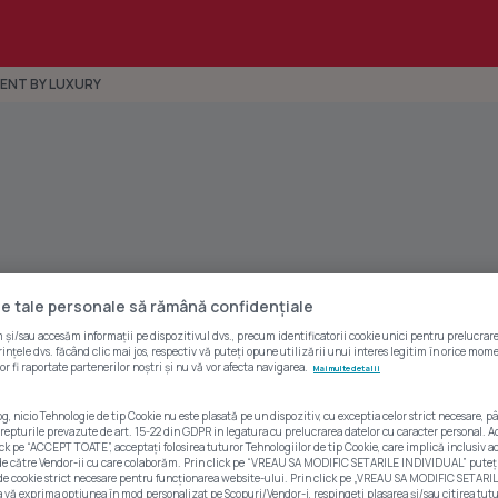
RENT BY LUXURY
e tale personale să rămână confidențiale
și/sau accesăm informații pe dispozitivul dvs., precum identificatorii cookie unici pentru prelucrare
ințele dvs. făcând clic mai jos, respectiv vă puteți opune utilizării unui interes legitim în orice mom
or fi raportate partenerilor noștri și nu vă vor afecta navigarea.
Mai multe detalii
og, nicio Tehnologie de tip Cookie nu este plasată pe un dispozitiv, cu exceptia celor strict necesare
 drepturile prevazute de art. 15-22 din GDPR in legatura cu prelucrarea datelor cu caracter personal. Ac
lick pe “ACCEPT TOATE”, acceptați folosirea tuturor Tehnologiilor de tip Cookie, care implică inclusiv ac
 de către Vendor-ii cu care colaborăm. Prin click pe “VREAU SA MODIFIC SETARILE INDIVIDUAL” puteț
 de cookie strict necesare pentru funcționarea website-ului. Prin click pe „VREAU SA MODIFIC SETARIL
ă exprima opțiunea în mod personalizat pe Scopuri/Vendor-i, respingeți plasarea și/sau citirea tutur