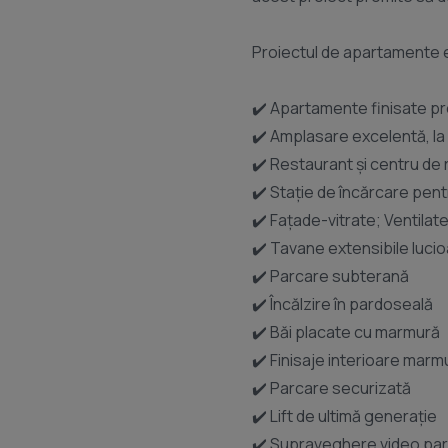
Proiectul de apartamente ex
✔️ Apartamente finisate p
✔️ Amplasare excelentă, la
✔️ Restaurant și centru de 
✔️ Stație de încărcare pent
✔️ Fațade-vitrate; Ventilat
✔️ Tavane extensibile lucio
✔️ Parcare subterană
✔️ Încălzire în pardoseală
✔️ Băi placate cu marmură
✔️ Finisaje interioare marm
✔️ Parcare securizată
✔️ Lift de ultimă generație
✔️ Supraveghere video parc