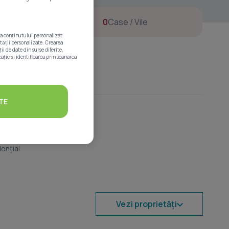
0
Case / Vile
ea conținutului personalizat.
ității personalizate. Crearea
i de date din surse diferite.
ație și identificarea prin scanarea
TE
ențial
Vezi proprietăți