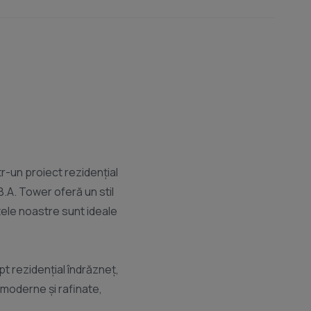
-un proiect rezidențial
B.A. Tower oferă un stil
tele noastre sunt ideale
t rezidențial îndrăzneț,
i moderne și rafinate,