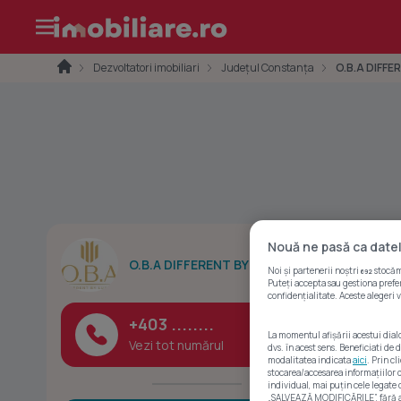
Dezvoltatori imobiliari
Județul Constanța
O.B.A DIFFE
Nouă ne pasă ca datel
O.B.A DIFFERENT BY LUXURY
Noi și partenerii noștri
stocăm 
692
Puteți accepta sau gestiona prefer
confidențialitate. Aceste alegeri v
+403 ........
La momentul afișării acestui dial
Vezi tot numărul
dvs. în acest sens. Beneficiati de
modalitatea indicata
aici
. Prin c
stocarea/accesarea informațiilor
individual, mai puțin cele legate
„SALVEAZĂ MODIFICĂRILE”, fără a v