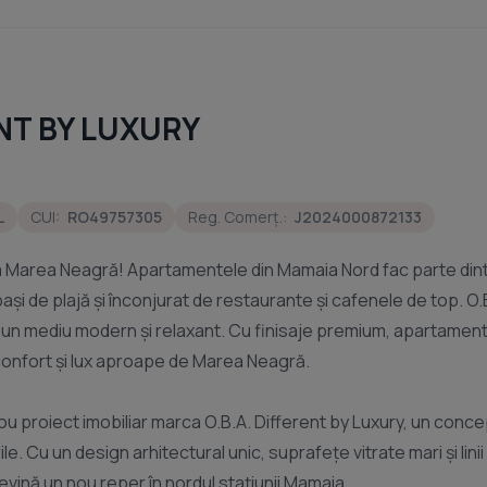
ENT BY LUXURY
L
CUI:
RO49757305
Reg. Comerț.:
J2024000872133
a Marea Neagră! Apartamentele din Mamaia Nord fac parte dintr
 pași de plajă și înconjurat de restaurante și cafenele de top. O.
tr-un mediu modern și relaxant. Cu finisaje premium, apartamen
 confort și lux aproape de Marea Neagră.
u proiect imobiliar marca O.B.A. Different by Luxury, un concep
ile. Cu un design arhitectural unic, suprafețe vitrate mari și lini
vină un nou reper în nordul stațiunii Mamaia.